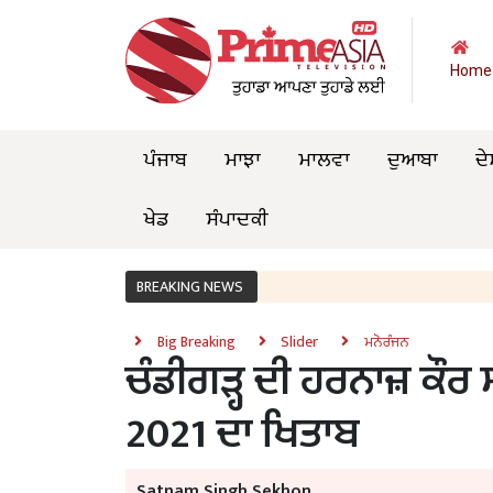
Home
ਪੰਜਾਬ
ਮਾਝਾ
ਮਾਲਵਾ
ਦੁਆਬਾ
ਦੇ
ਖੇਡ
ਸੰਪਾਦਕੀ
BREAKING NEWS
Big Breaking
Slider
ਮਨੋਰੰਜਨ
ਚੰਡੀਗੜ੍ਹ ਦੀ ਹਰਨਾਜ਼ ਕੌਰ
2021 ਦਾ ਖਿਤਾਬ
Satnam Singh Sekhon