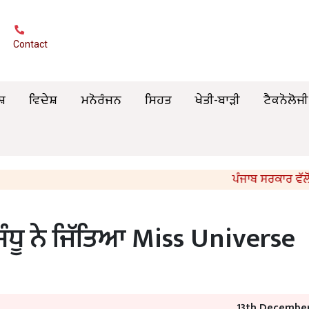
Contact
ਸ਼
ਵਿਦੇਸ਼
ਮਨੋਰੰਜਨ
ਸਿਹਤ
ਖੇਤੀ-ਬਾੜੀ
ਟੈਕਨੋਲੋਜੀ
ਪੰਜਾਬ ਸਰਕਾਰ ਵੱਲੋਂ 96 
 ਸੰਧੂ ਨੇ ਜਿੱਤਿਆ Miss Universe
13th December