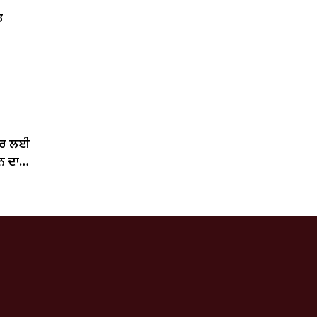
ਤ
ਂਦਰ ਲਈ
ਨ ਦਾ