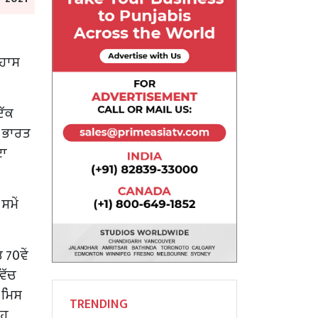
ਿਹਾਸ
ਇੱਕ
ਚ ਭਾਰਤ
ਦਾ
ਸਮੇਂ
70ਵੇਂ
ਿੱਚ
 ਮਿਸ
TRENDING
ਇਹ