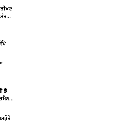
ਨਿਰੀਖਣ
 ਮੰਤਰੀ
ਂਪੇ
ਦਾ
 ਭੋਂ
ਅਰਮੈਨ
ਮਝੌਤੇ