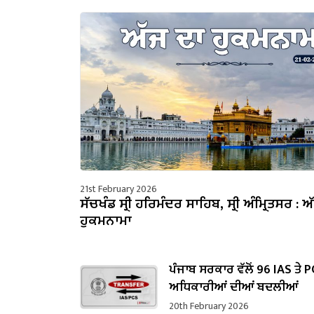
21st February 2026
ਸੱਚਖੰਡ ਸ੍ਰੀ ਹਰਿਮੰਦਰ ਸਾਹਿਬ, ਸ੍ਰੀ ਅੰਮ੍ਰਿਤਸਰ : ਅ
ਹੁਕਮਨਾਮਾ
ਪੰਜਾਬ ਸਰਕਾਰ ਵੱਲੋਂ 96 IAS ਤੇ 
ਅਧਿਕਾਰੀਆਂ ਦੀਆਂ ਬਦਲੀਆਂ
20th February 2026