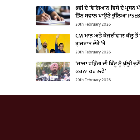
8ਵੀਂ ਦੇ ਵਿਗਿਆਨ ਵਿਸ਼ੇ ਦੇ ਪ੍ਰਸ਼ਨ 
ਤਿੰਨ ਸਵਾਲ ਪਾਉਣੇ ਭੁੱਲਿਆ PSE
20th February 2026
CM ਮਾਨ ਅਤੇ ਕੇਜਰੀਵਾਲ ਕੱਲ੍ਹ ਤੋਂ
ਗੁਜਰਾਤ ਦੌਰੇ ’ਤੇ
20th February 2026
‘ਰਾਜਾ ਵੜਿੰਗ ਦੀ ਬਿੱਟੂ ਨੂੰ ਖੁੱਲ੍ਹੀ ਚੁਣ
ਕਰਨਾ ਕਰ ਲਵੇ’
20th February 2026