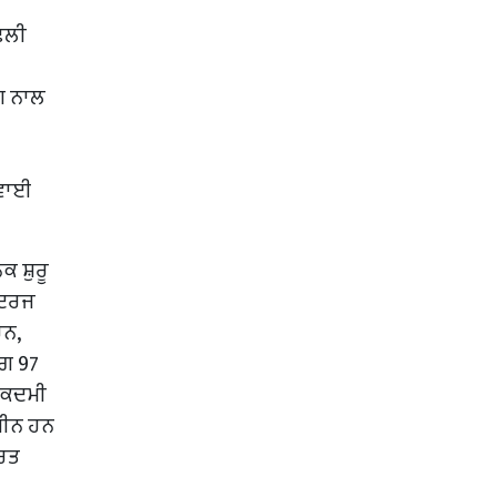
ੱਢਲੀ
ਗ ਨਾਲ
ਦਵਾਈ
 ਸ਼ੁਰੂ
ਸ ਦਰਜ
ਹਨ,
ਪਗ 97
ਿਲਕਦਮੀ
ਅਧੀਨ ਹਨ
ਾਰਤ