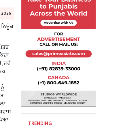
e 2026
ਆ ਨਿਊਜ਼
 ਪੱਤਰ
 ਕਿਹਾ
, ਜਦੋਂ
ਤਿਕ
ਨੂੰ
ਾਰ
ਾਲਾ
ਸ਼ਵਾਸ
ੜ ਪਿਆ
TRENDING