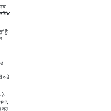
ਲੋਕ
ਭਵਿੱਖ
ਂ ਨੂੰ
ਇਹ
ਦੇ
ਚ
ਈ ਅਤੇ
 ਨੇ
ੱਖਿਆ,
ੰਮ ਕਰ