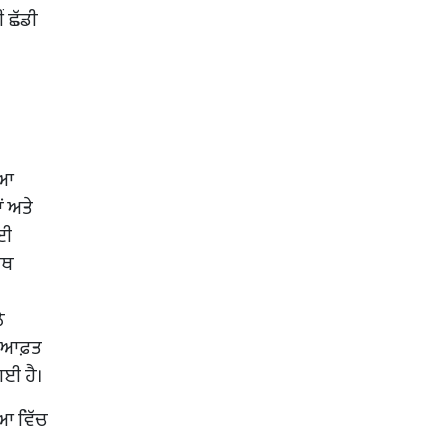
ਂ ਛੱਡੀ
ਿਆ
ਂ ਅਤੇ
ਾਈ
ਲਥ
ੇ
ੇ ਆਫ਼ਤ
ਗਈ ਹੈ।
ਿਆ ਵਿੱਚ