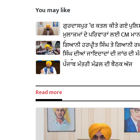
You may like
ਗੁਰਦਾਸਪੁਰ ’ਚ ਕਤਲ ਕੀਤੇ ਗਏ ਪੁਲਿ
ਮੁਲਾਜ਼ਮਾਂ ਦੇ ਪਰਿਵਾਰਾਂ ਲਈ CM ਮਾਨ
ਐਲਾਨ
ਗਿਆਨੀ ਹਰਪ੍ਰੀਤ ਸਿੰਘ ਤੇ ਗਿਆਨੀ 
ਸਿੰਘ ਦੀਆਂ ਜਾਇਦਾਦਾਂ ਦੀ ਜਾਂਚ ਦੀ ਮ
ਲੱਗੀ
ਪੰਜਾਬ ਮੰਤਰੀ ਮੰਡਲ ਦੀ ਬੈਠਕ ਅੱਜ
Read more