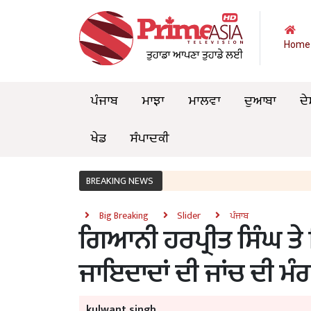
Home
ਪੰਜਾਬ
ਮਾਝਾ
ਮਾਲਵਾ
ਦੁਆਬਾ
ਦੇ
ਖੇਡ
ਸੰਪਾਦਕੀ
BREAKING NEWS
Big Breaking
Slider
ਪੰਜਾਬ
ਗਿਆਨੀ ਹਰਪ੍ਰੀਤ ਸਿੰਘ ਤ
ਜਾਇਦਾਦਾਂ ਦੀ ਜਾਂਚ ਦੀ ਮੰ
kulwant singh