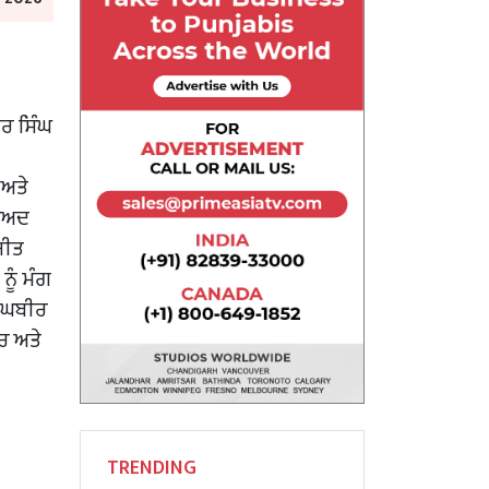
ਰ ਸਿੰਘ
 ਅਤੇ
ਬਾਅਦ
ਜੀਤ
ਨੂੰ ਮੰਗ
 ਰਘਬੀਰ
ਰ ਅਤੇ
TRENDING