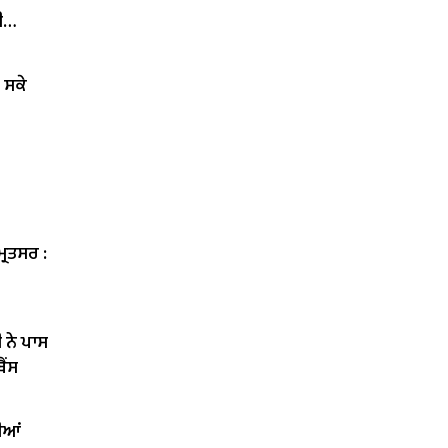
ੀ
 ਸਕੇ
੍ਰਿਤਸਰ :
 ਨੇ ਪਾਸ
ੈਂਸ
ੀਆਂ