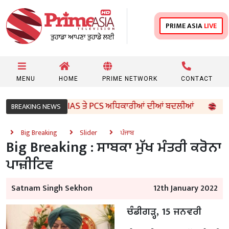
PRIME ASIA
LIVE
MENU
HOME
PRIME NETWORK
CONTACT
 ਸਰਕਾਰ ਵੱਲੋਂ 96 IAS ਤੇ PCS ਅਧਿਕਾਰੀਆਂ ਦੀਆਂ ਬਦਲੀਆਂ
8ਵੀ
BREAKING NEWS
Big Breaking
Slider
ਪੰਜਾਬ
Big Breaking : ਸਾਬਕਾ ਮੁੱਖ ਮੰਤਰੀ ਕਰੋਨਾ
ਪਾਜ਼ੀਟਿਵ
Satnam Singh Sekhon
12th January 2022
ਚੰਡੀਗੜ੍ਹ, 15 ਜਨਵਰੀ