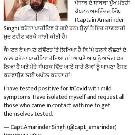
ਪੰਜਾਬ ਦੇ ਸਾਬਕਾ ਮੁੱਖ ਮੰਤਰੀ
ਕੈਪਟਨ ਅਮਰਿੰਦਰ ਸਿੰਘ
(Captain Amarinder
Singh) ਕਰੋਨਾ ਪਾਜ਼ੀਟਿਵ ਹੋ ਗਏ ਹਨ। ਉਨ੍ਹਾਂ ਨੇ ਇਹ ਜਾਣਕਾਰੀ
ਖ਼ੁਦ ਟਵੀਟ ਕਰਕੇ ਸਾਂਝੀ ਕੀਤੀ ਹੈ।
ਕੈਪਟਨ ਨੇ ਆਪਣੇ ਟਵਿੱਟਰ ‘ਤੇ ਲਿਖਿਆ ਹੈ ਕਿ ‘ਮੈਂ ਹਲਕੇ ਲੱਛਣਾਂ ਦੇ
ਨਾਲ ਕਰੋਨਾ ਪਾਜ਼ੀਟਿਵ ਹੋਇਆ ਹਾਂ। ਆਪਣੇ ਆਪ ਨੂੰ ਅਲੱਗ ਕਰ
ਲਿਆ ਹੈ ਅਤੇ ਮੇਰੇ ਸੰਪਰਕ ਵਿੱਚ ਆਏ ਸਾਰੇ ਲੋਕਾਂ ਨੂੰ ਆਪਣਾ ਟੈਸਟ
ਕਰਵਾਉਣ ਲਈ ਅਪੀਲ ਕਰਦਾ ਹਾਂ।
I have tested positive for
#Covid
with mild
symptoms. Have isolated myself and request all
those who came in contact with me to get
themselves tested.
— Capt.Amarinder Singh (@capt_amarinder)