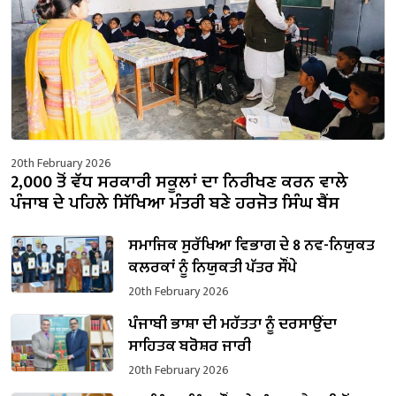
20th February 2026
2,000 ਤੋਂ ਵੱਧ ਸਰਕਾਰੀ ਸਕੂਲਾਂ ਦਾ ਨਿਰੀਖਣ ਕਰਨ ਵਾਲੇ
ਪੰਜਾਬ ਦੇ ਪਹਿਲੇ ਸਿੱਖਿਆ ਮੰਤਰੀ ਬਣੇ ਹਰਜੋਤ ਸਿੰਘ ਬੈਂਸ
ਸਮਾਜਿਕ ਸੁਰੱਖਿਆ ਵਿਭਾਗ ਦੇ 8 ਨਵ-ਨਿਯੁਕਤ
ਕਲਰਕਾਂ ਨੂੰ ਨਿਯੁਕਤੀ ਪੱਤਰ ਸੌਂਪੇ
20th February 2026
ਪੰਜਾਬੀ ਭਾਸ਼ਾ ਦੀ ਮਹੱਤਤਾ ਨੂੰ ਦਰਸਾਉਂਦਾ
ਸਾਹਿਤਕ ਬਰੋਸ਼ਰ ਜਾਰੀ
20th February 2026