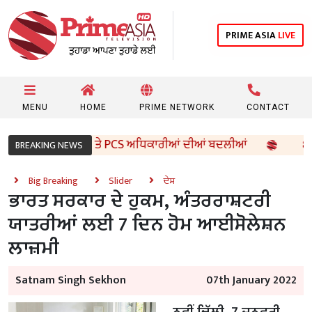
PRIME ASIA
LIVE
MENU
HOME
PRIME NETWORK
CONTACT
ਾਰ ਵੱਲੋਂ 96 IAS ਤੇ PCS ਅਧਿਕਾਰੀਆਂ ਦੀਆਂ ਬਦਲੀਆਂ
8ਵੀਂ ਦੇ
BREAKING NEWS
Big Breaking
Slider
ਦੇਸ਼
ਭਾਰਤ ਸਰਕਾਰ ਦੇ ਹੁਕਮ, ਅੰਤਰਰਾਸ਼ਟਰੀ
ਯਾਤਰੀਆਂ ਲਈ 7 ਦਿਨ ਹੋਮ ਆਈਸੋਲੇਸ਼ਨ
ਲਾਜ਼ਮੀ
Satnam Singh Sekhon
07th January 2022
ਨਵੀਂ ਦਿੱਲੀ, 7 ਜਨਵਰੀ