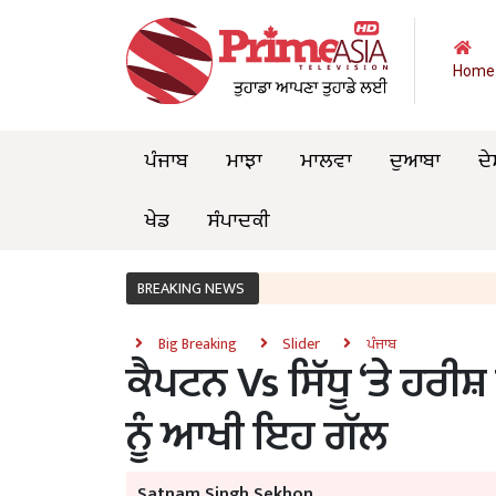
Home
ਪੰਜਾਬ
ਮਾਝਾ
ਮਾਲਵਾ
ਦੁਆਬਾ
ਦੇ
ਖੇਡ
ਸੰਪਾਦਕੀ
BREAKING NEWS
Big Breaking
Slider
ਪੰਜਾਬ
ਕੈਪਟਨ Vs ਸਿੱਧੂ ‘ਤੇ ਹਰੀ
ਨੂੰ ਆਖੀ ਇਹ ਗੱਲ
Satnam Singh Sekhon