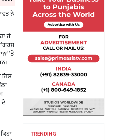
ਾਵਤ ਨੇ
ਹਾ ਜੇ
ਕਾਂਗਰਸ
ਾਂ ‘ਤੇ
 ਹਨ।
ੈ ਜਿਸ
ੱਲਾ
ਾਸ
 ਦੇ
ਂ ਕਿਹਾ
TRENDING