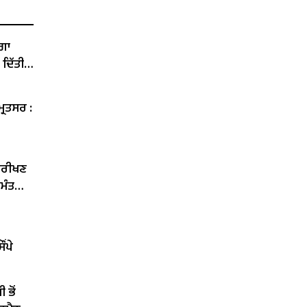
ੇਗਾ
 ਦਿੱਤੀ
੍ਰਿਤਸਰ :
ਨਿਰੀਖਣ
 ਮੰਤਰੀ
ਂਪੇ
 ਭੋਂ