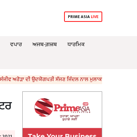
PRIME ASIA
LIVE
ਵਪਾਰ
ਅਜਬ-ਗ਼ਜ਼ਬ
ਧਾਰਮਿਕ
 ਅਰੋੜਾ ਦੀ ਉਦਯੋਗਪਤੀ ਸੱਜਣ ਜਿੰਦਲ ਨਾਲ ਮੁਲਾਕਾਤ; ਇਸਪਾਤ ਖੇਤਰ ‘ਚ ₹1,50
ੱਟਰ
 2021