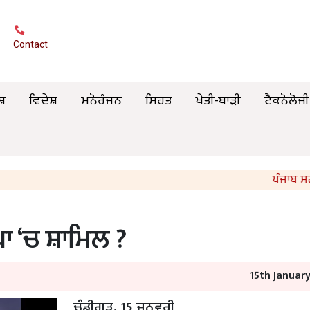
Contact
ਸ਼
ਵਿਦੇਸ਼
ਮਨੋਰੰਜਨ
ਸਿਹਤ
ਖੇਤੀ-ਬਾੜੀ
ਟੈਕਨੋਲੋਜੀ
ਪੰਜਾਬ ਸਰਕਾਰ 
ਾ ‘ਚ ਸ਼ਾਮਿਲ ?
15th Januar
ਚੰਡੀਗੜ੍ਹ, 15 ਜਨਵਰੀ