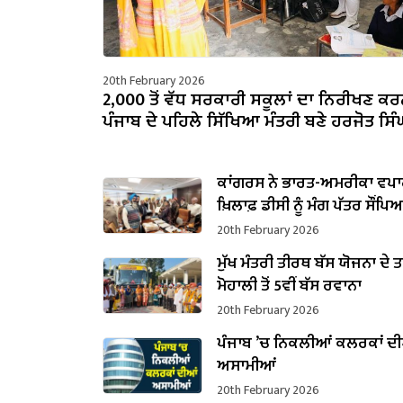
20th February 2026
2,000 ਤੋਂ ਵੱਧ ਸਰਕਾਰੀ ਸਕੂਲਾਂ ਦਾ ਨਿਰੀਖਣ ਕਰ
ਪੰਜਾਬ ਦੇ ਪਹਿਲੇ ਸਿੱਖਿਆ ਮੰਤਰੀ ਬਣੇ ਹਰਜੋਤ ਸਿੰਘ
ਕਾਂਗਰਸ ਨੇ ਭਾਰਤ-ਅਮਰੀਕਾ ਵਪਾਰ
ਖ਼ਿਲਾਫ਼ ਡੀਸੀ ਨੂੰ ਮੰਗ ਪੱਤਰ ਸੌਂਪਿ
20th February 2026
ਮੁੱਖ ਮੰਤਰੀ ਤੀਰਥ ਬੱਸ ਯੋਜਨਾ ਦੇ 
ਮੋਹਾਲੀ ਤੋਂ 5ਵੀਂ ਬੱਸ ਰਵਾਨਾ
20th February 2026
ਪੰਜਾਬ ’ਚ ਨਿਕਲੀਆਂ ਕਲਰਕਾਂ ਦ
ਅਸਾਮੀਆਂ
20th February 2026