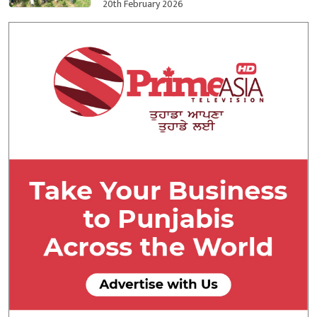
ਕਬਜ਼ਾ ਲਿਆ
20th February 2026