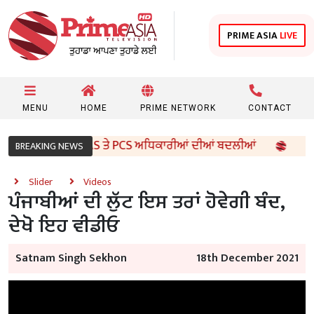
PRIME ASIA
LIVE
MENU
HOME
PRIME NETWORK
CONTACT
ਰਕਾਰ ਵੱਲੋਂ 96 IAS ਤੇ PCS ਅਧਿਕਾਰੀਆਂ ਦੀਆਂ ਬਦਲੀਆਂ
8ਵੀਂ 
BREAKING NEWS
Slider
Videos
ਪੰਜਾਬੀਆਂ ਦੀ ਲੁੱਟ ਇਸ ਤਰਾਂ ਹੋਵੇਗੀ ਬੰਦ,
ਦੇਖੋ ਇਹ ਵੀਡੀਓ
Satnam Singh Sekhon
18th December 2021