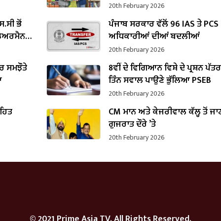
20th February 2026
.ਸੀ ਭੋਂ
ਪੰਜਾਬ ਸਰਕਾਰ ਵੱਲੋਂ 96 IAS ਤੇ PCS
 ਚੇਅਰਮੈਨ
ਅਧਿਕਾਰੀਆਂ ਦੀਆਂ ਬਦਲੀਆਂ
20th February 2026
 ਸਮਝੌਤੇ
8ਵੀਂ ਦੇ ਵਿਗਿਆਨ ਵਿਸ਼ੇ ਦੇ ਪ੍ਰਸ਼ਨ ਪੱਤ
ਆ
ਤਿੰਨ ਸਵਾਲ ਪਾਉਣੇ ਭੁੱਲਿਆ PSEB
20th February 2026
ਤਹਿਤ
CM ਮਾਨ ਅਤੇ ਕੇਜਰੀਵਾਲ ਕੱਲ੍ਹ ਤੋਂ ਜਾ
ਗੁਜਰਾਤ ਦੌਰੇ ’ਤੇ
20th February 2026
© 2021 Prime Asia TV. All Rights Reserved.