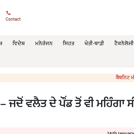
Contact
ਸ਼
ਵਿਦੇਸ਼
ਮਨੋਰੰਜਨ
ਸਿਹਤ
ਖੇਤੀ-ਬਾੜੀ
ਟੈਕਨੋਲੋਜੀ
ਕੈਬਨਿਟ ਮੰਤਰੀ 
ਦੋਂ ਵਲੈਤ ਦੇ ਪੌਂਡ ਤੋਂ ਵੀ ਮਹਿੰਗਾ ਸ
24th Januar