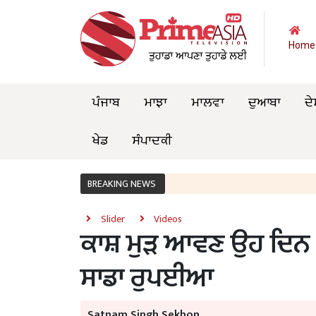
Home
ਪੰਜਾਬ
ਮਾਝਾ
ਮਾਲਵਾ
ਦੁਆਬਾ
ਦੇ
ਖੇਡ
ਸੰਪਾਦਕੀ
BREAKING NEWS
Slider
Videos
ਕਾਸ਼ ਮੁੜ ਆਵਣ ਉਹ ਦਿਨ – ਜ
ਸਾਡਾ ਰੁਪਈਆ
Satnam Singh Sekhon