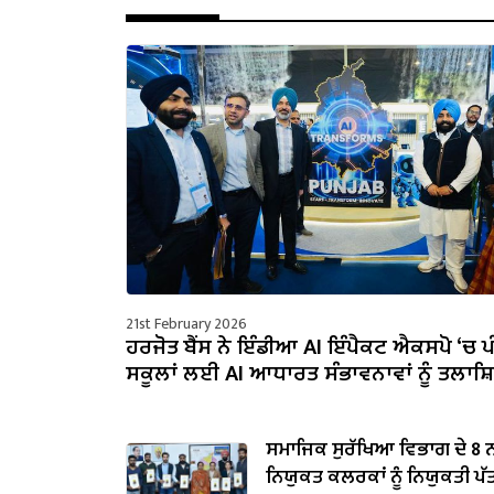
21st February 2026
ਹਰਜੋਤ ਬੈਂਸ ਨੇ ਇੰਡੀਆ AI ਇੰਪੈਕਟ ਐਕਸਪੋ ‘ਚ ਪ
ਸਕੂਲਾਂ ਲਈ AI ਆਧਾਰਤ ਸੰਭਾਵਨਾਵਾਂ ਨੂੰ ਤਲਾ
ਸਮਾਜਿਕ ਸੁਰੱਖਿਆ ਵਿਭਾਗ ਦੇ 8 
ਨਿਯੁਕਤ ਕਲਰਕਾਂ ਨੂੰ ਨਿਯੁਕਤੀ ਪੱਤਰ