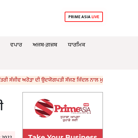
PRIME ASIA
LIVE
ਵਪਾਰ
ਅਜਬ-ਗ਼ਜ਼ਬ
ਧਾਰਮਿਕ
ਸੰਜੀਵ ਅਰੋੜਾ ਦੀ ਉਦਯੋਗਪਤੀ ਸੱਜਣ ਜਿੰਦਲ ਨਾਲ ਮੁਲਾਕਾਤ; ਇਸਪਾਤ ਖੇਤਰ ‘ਚ 
ੀ
y 2022