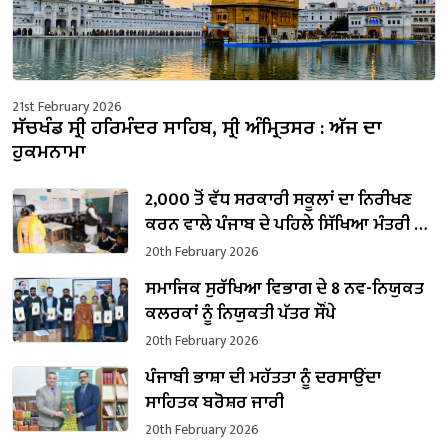
21st February 2026
ਸੱਚਖੰਡ ਸ੍ਰੀ ਹਰਿਮੰਦਰ ਸਾਹਿਬ, ਸ੍ਰੀ ਅੰਮ੍ਰਿਤਸਰ : ਅੱਜ ਦਾ
ਹੁਕਮਨਾਮਾ
2,000 ਤੋਂ ਵੱਧ ਸਰਕਾਰੀ ਸਕੂਲਾਂ ਦਾ ਨਿਰੀਖਣ
ਕਰਨ ਵਾਲੇ ਪੰਜਾਬ ਦੇ ਪਹਿਲੇ ਸਿੱਖਿਆ ਮੰਤਰੀ ਬਣੇ
ਹਰਜੋਤ ਸਿੰਘ ਬੈਂਸ
20th February 2026
ਸਮਾਜਿਕ ਸੁਰੱਖਿਆ ਵਿਭਾਗ ਦੇ 8 ਨਵ-ਨਿਯੁਕਤ
ਕਲਰਕਾਂ ਨੂੰ ਨਿਯੁਕਤੀ ਪੱਤਰ ਸੌਂਪੇ
20th February 2026
ਪੰਜਾਬੀ ਭਾਸ਼ਾ ਦੀ ਮਹੱਤਤਾ ਨੂੰ ਦਰਸਾਉਂਦਾ
ਸਾਹਿਤਕ ਬਰੋਸ਼ਰ ਜਾਰੀ
20th February 2026