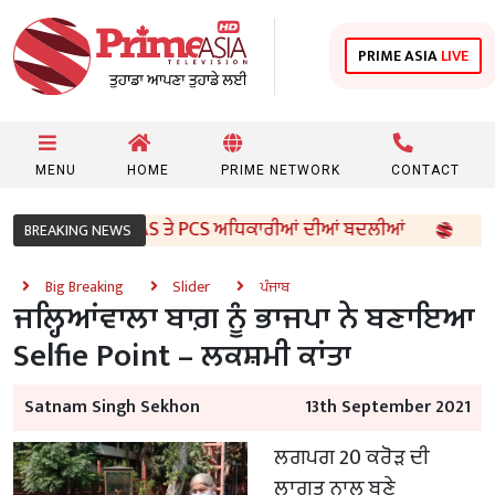
PRIME ASIA
LIVE
MENU
HOME
PRIME NETWORK
CONTACT
ਰਕਾਰ ਵੱਲੋਂ 96 IAS ਤੇ PCS ਅਧਿਕਾਰੀਆਂ ਦੀਆਂ ਬਦਲੀਆਂ
8ਵੀਂ 
BREAKING NEWS
Big Breaking
Slider
ਪੰਜਾਬ
ਜਲ੍ਹਿਆਂਵਾਲਾ ਬਾਗ਼ ਨੂੰ ਭਾਜਪਾ ਨੇ ਬਣਾਇਆ
Selfie Point – ਲਕਸ਼ਮੀ ਕਾਂਤਾ
Satnam Singh Sekhon
13th September 2021
ਲਗਪਗ 20 ਕਰੋੜ ਦੀ
ਲਾਗਤ ਨਾਲ ਬਣੇ