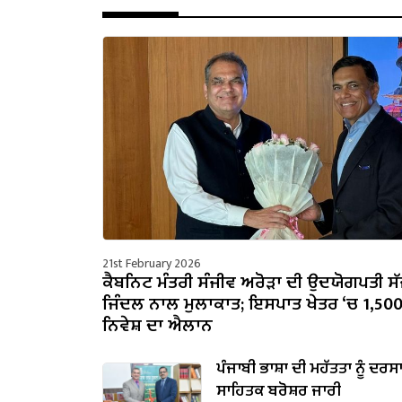
21st February 2026
ਕੈਬਨਿਟ ਮੰਤਰੀ ਸੰਜੀਵ ਅਰੋੜਾ ਦੀ ਉਦਯੋਗਪਤੀ ਸ
ਜਿੰਦਲ ਨਾਲ ਮੁਲਾਕਾਤ; ਇਸਪਾਤ ਖੇਤਰ ‘ਚ ₹1,50
ਨਿਵੇਸ਼ ਦਾ ਐਲਾਨ
ਪੰਜਾਬੀ ਭਾਸ਼ਾ ਦੀ ਮਹੱਤਤਾ ਨੂੰ ਦਰਸ
ਸਾਹਿਤਕ ਬਰੋਸ਼ਰ ਜਾਰੀ