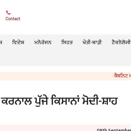
Contact
ਸ਼
ਵਿਦੇਸ਼
ਮਨੋਰੰਜਨ
ਸਿਹਤ
ਖੇਤੀ-ਬਾੜੀ
ਟੈਕਨੋਲੋਜੀ
ਕੈਬਨਿਟ ਮੰਤਰੀ 
ਕਰਨਾਲ ਪੁੱਜੇ ਕਿਸਾਨਾਂ ਮੋਦੀ-ਸ਼ਾਹ
08th September