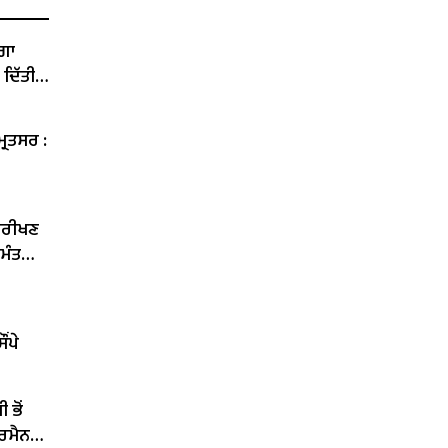
ੇਗਾ
 ਦਿੱਤੀ
੍ਰਿਤਸਰ :
ਨਿਰੀਖਣ
 ਮੰਤਰੀ
ਂਪੇ
 ਭੋਂ
ਅਰਮੈਨ