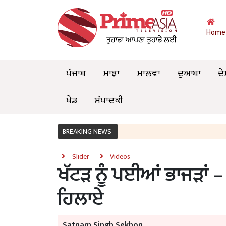
Home
ਪੰਜਾਬ
ਮਾਝਾ
ਮਾਲਵਾ
ਦੁਆਬਾ
ਦੇ
ਖੇਡ
ਸੰਪਾਦਕੀ
BREAKING NEWS
Slider
Videos
ਖੱਟੜ ਨੂੰ ਪਈਆਂ ਭਾਜੜਾਂ – 
ਹਿਲਾਏ
Satnam Singh Sekhon