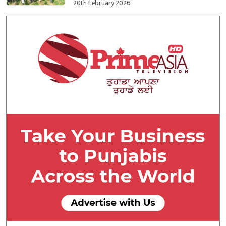
ਕਬਜ਼ਾ ਲਿਆ
20th February 2026