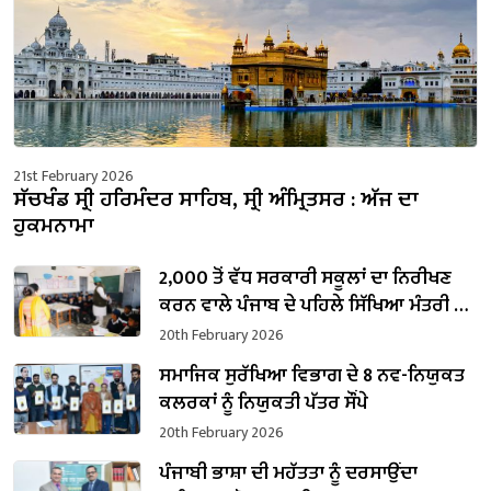
21st February 2026
ਸੱਚਖੰਡ ਸ੍ਰੀ ਹਰਿਮੰਦਰ ਸਾਹਿਬ, ਸ੍ਰੀ ਅੰਮ੍ਰਿਤਸਰ : ਅੱਜ ਦਾ
ਹੁਕਮਨਾਮਾ
2,000 ਤੋਂ ਵੱਧ ਸਰਕਾਰੀ ਸਕੂਲਾਂ ਦਾ ਨਿਰੀਖਣ
ਕਰਨ ਵਾਲੇ ਪੰਜਾਬ ਦੇ ਪਹਿਲੇ ਸਿੱਖਿਆ ਮੰਤਰੀ ਬਣੇ
ਹਰਜੋਤ ਸਿੰਘ ਬੈਂਸ
20th February 2026
ਸਮਾਜਿਕ ਸੁਰੱਖਿਆ ਵਿਭਾਗ ਦੇ 8 ਨਵ-ਨਿਯੁਕਤ
ਕਲਰਕਾਂ ਨੂੰ ਨਿਯੁਕਤੀ ਪੱਤਰ ਸੌਂਪੇ
20th February 2026
ਪੰਜਾਬੀ ਭਾਸ਼ਾ ਦੀ ਮਹੱਤਤਾ ਨੂੰ ਦਰਸਾਉਂਦਾ