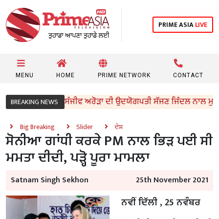
PRIME ASIA
LIVE
MENU
HOME
PRIME NETWORK
CONTACT
ਕੈਬਨਿਟ ਮੰਤਰੀ ਸੰਜੀਵ ਅਰੋੜਾ ਦੀ ਉਦਯੋਗਪਤੀ ਸੱਜਣ ਜਿੰਦਲ ਨਾਲ ਮੁਲਾਕਾਤ; 
BREAKING NEWS
Big Breaking
Slider
ਦੇਸ਼
ਸੋਨੀਆ ਗਾਂਧੀ ਕਰਕੇ PM ਨਾਲ ਭਿੜ ਪਈ ਸੀ
ਮਮਤਾ ਦੀਦੀ, ਪੜ੍ਹੋ ਪੂਰਾ ਮਾਮਲਾ
Satnam Singh Sekhon
25th November 2021
ਨਵੀਂ ਦਿੱਲੀ , 25 ਨਵੰਬਰ