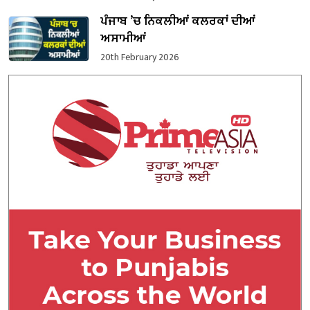
ਪੰਜਾਬ ’ਚ ਨਿਕਲੀਆਂ ਕਲਰਕਾਂ ਦੀਆਂ
ਅਸਾਮੀਆਂ
20th February 2026