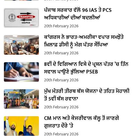
ਪੰਜਾਬ ਸਰਕਾਰ ਵੱਲੋਂ 96 IAS ਤੇ PCS
ਅਧਿਕਾਰੀਆਂ ਦੀਆਂ ਬਦਲੀਆਂ
20th February 2026
ਕਾਂਗਰਸ ਨੇ ਭਾਰਤ-ਅਮਰੀਕਾ ਵਪਾਰ ਸਮਝੌਤੇ
ਖ਼ਿਲਾਫ਼ ਡੀਸੀ ਨੂੰ ਮੰਗ ਪੱਤਰ ਸੌਂਪਿਆ
20th February 2026
8ਵੀਂ ਦੇ ਵਿਗਿਆਨ ਵਿਸ਼ੇ ਦੇ ਪ੍ਰਸ਼ਨ ਪੱਤਰ ’ਚ ਤਿੰਨ
ਸਵਾਲ ਪਾਉਣੇ ਭੁੱਲਿਆ PSEB
20th February 2026
ਮੁੱਖ ਮੰਤਰੀ ਤੀਰਥ ਬੱਸ ਯੋਜਨਾ ਦੇ ਤਹਿਤ ਮੋਹਾਲੀ
ਤੋਂ 5ਵੀਂ ਬੱਸ ਰਵਾਨਾ
20th February 2026
CM ਮਾਨ ਅਤੇ ਕੇਜਰੀਵਾਲ ਕੱਲ੍ਹ ਤੋਂ ਜਾਣਗੇ
ਗੁਜਰਾਤ ਦੌਰੇ ’ਤੇ
20th February 2026