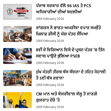
ਪੰਜਾਬ ਸਰਕਾਰ ਵੱਲੋਂ 96 IAS ਤੇ PCS
ਅਧਿਕਾਰੀਆਂ ਦੀਆਂ ਬਦਲੀਆਂ
20th February 2026
ਕਾਂਗਰਸ ਨੇ ਭਾਰਤ-ਅਮਰੀਕਾ ਵਪਾਰ ਸਮਝੌਤੇ
ਖ਼ਿਲਾਫ਼ ਡੀਸੀ ਨੂੰ ਮੰਗ ਪੱਤਰ ਸੌਂਪਿਆ
20th February 2026
8ਵੀਂ ਦੇ ਵਿਗਿਆਨ ਵਿਸ਼ੇ ਦੇ ਪ੍ਰਸ਼ਨ ਪੱਤਰ ’ਚ ਤਿੰਨ
ਸਵਾਲ ਪਾਉਣੇ ਭੁੱਲਿਆ PSEB
20th February 2026
ਮੁੱਖ ਮੰਤਰੀ ਤੀਰਥ ਬੱਸ ਯੋਜਨਾ ਦੇ ਤਹਿਤ ਮੋਹਾਲੀ
ਤੋਂ 5ਵੀਂ ਬੱਸ ਰਵਾਨਾ
20th February 2026
CM ਮਾਨ ਅਤੇ ਕੇਜਰੀਵਾਲ ਕੱਲ੍ਹ ਤੋਂ ਜਾਣਗੇ
ਗੁਜਰਾਤ ਦੌਰੇ ’ਤੇ
20th February 2026