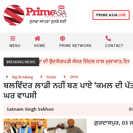
PRIME ASIA
LIVE
MENU
HOME
PRIME NETWORK
CONTACT
ਤਰੀ ਸੰਜੀਵ ਅਰੋੜਾ ਦੀ ਉਦਯੋਗਪਤੀ ਸੱਜਣ ਜਿੰਦਲ ਨਾਲ ਮੁਲਾਕਾਤ; ਇਸਪਾਤ ਖੇਤਰ
BREAKING NEWS
Big Breaking
Slider
ਪੰਜਾਬ
ਬਲਵਿੰਦਰ ਲਾਡੀ ਨਹੀਂ ਬਣ ਪਾਏ ‘ਕਮਲ ਦੀ ਪੱਤੀ
ਘਰ ਵਾਪਸੀ
Satnam Singh Sekhon
0
ਗੁਰਦਾਸਪੁਰ, 03 