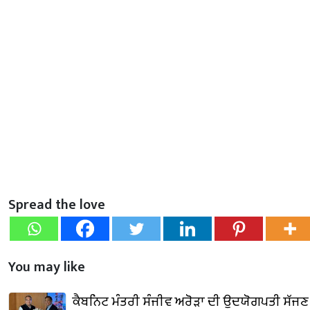
Spread the love
You may like
ਕੈਬਨਿਟ ਮੰਤਰੀ ਸੰਜੀਵ ਅਰੋੜਾ ਦੀ ਉਦਯੋਗਪਤੀ ਸੱਜਣ