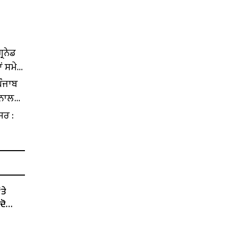
੍ਰਨੇਡ
ਾਂ ਸਮੇਤ
ਪੰਜਾਬ
 ਨਾਲ
ਸਰ :
ਤੇ
ਦੋ