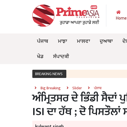
Home
ਪੰਜਾਬ
ਮਾਝਾ
ਮਾਲਵਾ
ਦੁਆਬਾ
ਦੇ
ਖੇਡ
ਸੰਪਾਦਕੀ
BREAKING NEWS
Big Breaking
Slider
ਪੰਜਾਬ
ਅੰਮ੍ਰਿਤਸਰ ਦੇ ਭਿੰਡੀ ਸੈਦਾਂ ਪ
ISI ਦਾ ਹੱਥ ; ਦੋ ਪਿਸਤੌਲਾਂ 
kulwant singh