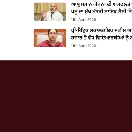
ਆਯੁਸ਼ਮਾਨ ਯੋਜਨਾ ਦੀ ਅਸਫਲਤਾ 
ਪੰਨੂ ਦਾ ਮੁੱਖ ਮੰਤਰੀ ਨਾਇਬ ਸੈਣੀ ‘
11th April 2026
ਪ੍ਰੀ-ਮੈਟ੍ਰਿਕ ਸਕਾਲਰਸ਼ਿਪ ਸਕੀਮ 
ਹਜ਼ਾਰ ਤੋਂ ਵੱਧ ਵਿਦਿਆਰਥੀਆਂ ਨੂੰ
11th April 2026