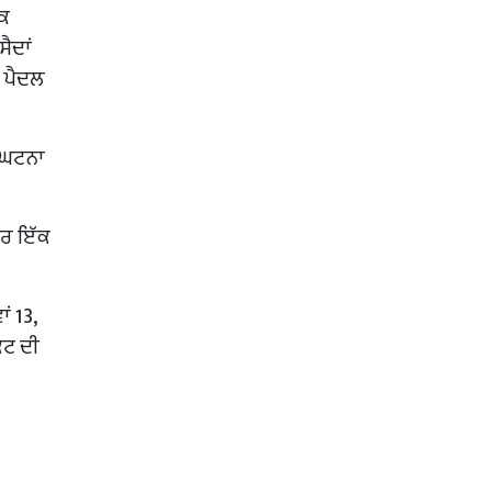
ਕਿ
ੈਦਾਂ
ਂ ਪੈਦਲ
ਰੀ ਘਟਨਾ
ੂਰ ਇੱਕ
ਂ 13,
ਕਟ ਦੀ