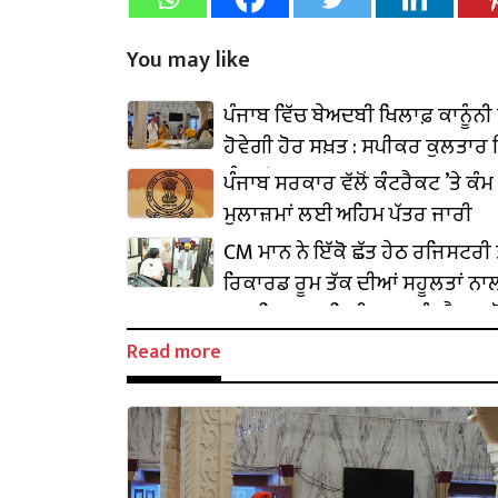
You may like
ਪੰਜਾਬ ਵਿੱਚ ਬੇਅਦਬੀ ਖਿਲਾਫ਼ ਕਾਨੂੰ
ਹੋਵੇਗੀ ਹੋਰ ਸਖ਼ਤ : ਸਪੀਕਰ ਕੁਲਤਾਰ 
ਸੰਧਵਾਂ
ਪੰਜਾਬ ਸਰਕਾਰ ਵੱਲੋਂ ਕੰਟਰੈਕਟ ’ਤੇ ਕੰਮ
ਮੁਲਾਜ਼ਮਾਂ ਲਈ ਅਹਿਮ ਪੱਤਰ ਜਾਰੀ
CM ਮਾਨ ਨੇ ਇੱਕੋ ਛੱਤ ਹੇਠ ਰਜਿਸਟਰੀ ਤ
ਰਿਕਾਰਡ ਰੂਮ ਤੱਕ ਦੀਆਂ ਸਹੂਲਤਾਂ ਨਾ
ਆਧੁਨਿਕ ਸਬ-ਡਿਵੀਜ਼ਨਲ ਕੰਪਲੈਕਸ ਲੋਕ
ਕੀਤਾ ਸਮਰਪਿਤ
Read more