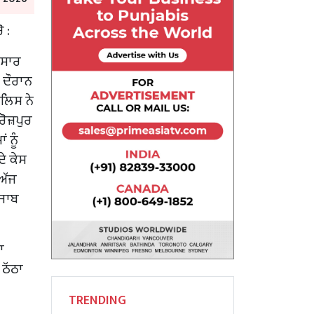
 :
ਨੁਸਾਰ
 ਦੌਰਾਨ
ਲਿਸ ਨੇ
ਰੋਜ਼ਪੁਰ
 ਨੂੰ
ਦੇ ਕੇਸ
ਅੱਜ
ਜਾਬ
ਾ
 ਠੱਠਾ
TRENDING