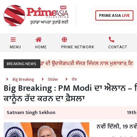
PRIME ASIA
LIVE
MENU
HOME
PRIME NETWORK
CONTACT
ੰਤਰੀ ਸੰਜੀਵ ਅਰੋੜਾ ਦੀ ਉਦਯੋਗਪਤੀ ਸੱਜਣ ਜਿੰਦਲ ਨਾਲ ਮੁਲਾਕਾਤ; ਇਸਪਾਤ ਖੇ
BREAKING NEWS
Big Breaking
Slider
ਦੇਸ਼
Big Breaking : PM Modi ਦਾ ਐਲਾਨ – ਤਿੰ
ਕਾਨੂੰਨ ਰੱਦ ਕਰਨ ਦਾ ਫ਼ੈਸਲਾ
Satnam Singh Sekhon
19th
ਨਵੀਂ ਦਿੱਲੀ, 19 ਨ