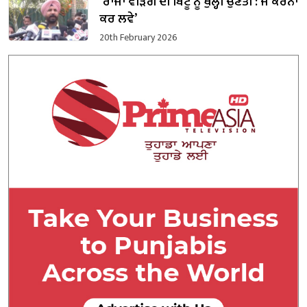
‘ਰਾਜਾ ਵੜਿੰਗ ਦੀ ਬਿੱਟੂ ਨੂੰ ਖੁੱਲ੍ਹੀ ਚੁਣੌਤੀ : ਜੋ ਕਰਨਾ
ਕਰ ਲਵੇ’
20th February 2026