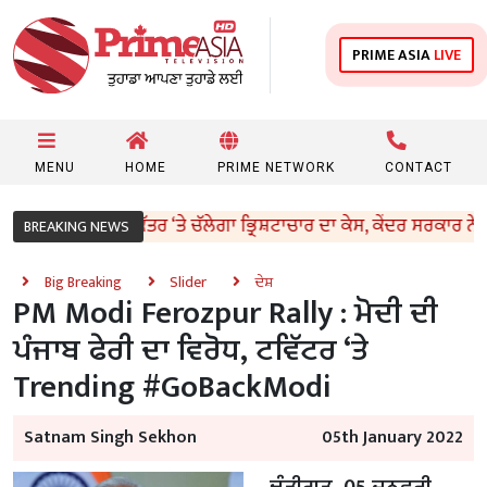
PRIME ASIA
LIVE
MENU
HOME
PRIME NETWORK
CONTACT
 ਸਾਬਕਾ ਮੁੱਖ ਸਕੱਤਰ ‘ਤੇ ਚੱਲੇਗਾ ਭ੍ਰਿਸ਼ਟਾਚਾਰ ਦਾ ਕੇਸ, ਕੇਂਦਰ ਸਰਕਾਰ ਨੇ ਦਿੱਤੀ 
BREAKING NEWS
Big Breaking
Slider
ਦੇਸ਼
PM Modi Ferozpur Rally : ਮੋਦੀ ਦੀ
ਪੰਜਾਬ ਫੇਰੀ ਦਾ ਵਿਰੋਧ, ਟਵਿੱਟਰ ‘ਤੇ
Trending #GoBackModi
Satnam Singh Sekhon
05th January 2022
ਚੰਡੀਗੜ੍ਹ, 05 ਜਨਵਰੀ