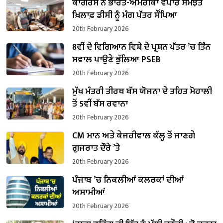
ਕਾਂਗਰਸ ਨੇ ਭਾਰਤ-ਅਮਰੀਕਾ ਵਪਾਰ ਸਮਝੌਤੇ
ਖ਼ਿਲਾਫ਼ ਡੀਸੀ ਨੂੰ ਮੰਗ ਪੱਤਰ ਸੌਂਪਿਆ
20th February 2026
8ਵੀਂ ਦੇ ਵਿਗਿਆਨ ਵਿਸ਼ੇ ਦੇ ਪ੍ਰਸ਼ਨ ਪੱਤਰ ’ਚ ਤਿੰਨ
ਸਵਾਲ ਪਾਉਣੇ ਭੁੱਲਿਆ PSEB
20th February 2026
ਮੁੱਖ ਮੰਤਰੀ ਤੀਰਥ ਬੱਸ ਯੋਜਨਾ ਦੇ ਤਹਿਤ ਮੋਹਾਲੀ
ਤੋਂ 5ਵੀਂ ਬੱਸ ਰਵਾਨਾ
20th February 2026
CM ਮਾਨ ਅਤੇ ਕੇਜਰੀਵਾਲ ਕੱਲ੍ਹ ਤੋਂ ਜਾਣਗੇ
ਗੁਜਰਾਤ ਦੌਰੇ ’ਤੇ
20th February 2026
ਪੰਜਾਬ ’ਚ ਨਿਕਲੀਆਂ ਕਲਰਕਾਂ ਦੀਆਂ
ਅਸਾਮੀਆਂ
20th February 2026