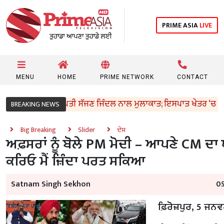
PRIME ASIA
LIVE
MENU
HOME
PRIME NETWORK
CONTACT
ੋੜਾ ਦੀ ਉਦਯੋਗਪਤੀ ਸੱਜਣ ਜਿੰਦਲ ਨਾਲ ਮੁਲਾਕਾਤ; ਇਸਪਾਤ ਖੇਤਰ ‘ਚ ₹1,500 
BREAKING NEWS
Big Breaking
Slider
ਦੇਸ਼
ਅਫ਼ਸਰਾਂ ਨੂੰ ਬੋਲੇ PM ਮੋਦੀ – ਆਪਣੇ CM ਦਾ
ਕਰਿਓ ਮੈਂ ਜ਼ਿੰਦਾ ਪਰਤ ਸਕਿਆ
Satnam Singh Sekhon
05
ਫ਼ਿਰੋਜ਼ਪੁਰ, 5 ਜਨਵ