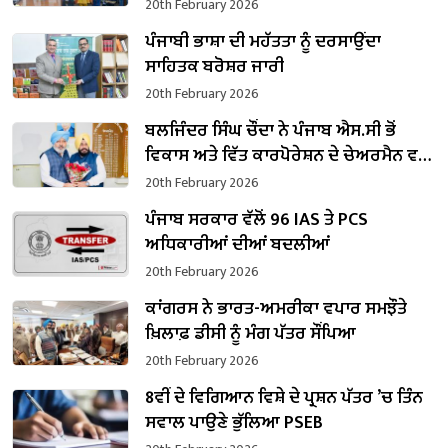
20th February 2026
ਪੰਜਾਬੀ ਭਾਸ਼ਾ ਦੀ ਮਹੱਤਤਾ ਨੂੰ ਦਰਸਾਉਂਦਾ
ਸਾਹਿਤਕ ਬਰੋਸ਼ਰ ਜਾਰੀ
20th February 2026
ਬਲਜਿੰਦਰ ਸਿੰਘ ਚੌਂਦਾ ਨੇ ਪੰਜਾਬ ਐਸ.ਸੀ ਭੋਂ
ਵਿਕਾਸ ਅਤੇ ਵਿੱਤ ਕਾਰਪੋਰੇਸ਼ਨ ਦੇ ਚੇਅਰਮੈਨ ਵਜੋਂ
ਸੰਭਾਲਿਆ ਕਾਰਜਭਾਰ
20th February 2026
ਪੰਜਾਬ ਸਰਕਾਰ ਵੱਲੋਂ 96 IAS ਤੇ PCS
ਅਧਿਕਾਰੀਆਂ ਦੀਆਂ ਬਦਲੀਆਂ
20th February 2026
ਕਾਂਗਰਸ ਨੇ ਭਾਰਤ-ਅਮਰੀਕਾ ਵਪਾਰ ਸਮਝੌਤੇ
ਖ਼ਿਲਾਫ਼ ਡੀਸੀ ਨੂੰ ਮੰਗ ਪੱਤਰ ਸੌਂਪਿਆ
20th February 2026
8ਵੀਂ ਦੇ ਵਿਗਿਆਨ ਵਿਸ਼ੇ ਦੇ ਪ੍ਰਸ਼ਨ ਪੱਤਰ ’ਚ ਤਿੰਨ
ਸਵਾਲ ਪਾਉਣੇ ਭੁੱਲਿਆ PSEB