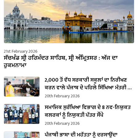
21st February 2026
ਸੱਚਖੰਡ ਸ੍ਰੀ ਹਰਿਮੰਦਰ ਸਾਹਿਬ, ਸ੍ਰੀ ਅੰਮ੍ਰਿਤਸਰ : ਅੱਜ ਦਾ
ਹੁਕਮਨਾਮਾ
2,000 ਤੋਂ ਵੱਧ ਸਰਕਾਰੀ ਸਕੂਲਾਂ ਦਾ ਨਿਰੀਖਣ
ਕਰਨ ਵਾਲੇ ਪੰਜਾਬ ਦੇ ਪਹਿਲੇ ਸਿੱਖਿਆ ਮੰਤਰੀ ਬਣੇ
ਹਰਜੋਤ ਸਿੰਘ ਬੈਂਸ
20th February 2026
ਸਮਾਜਿਕ ਸੁਰੱਖਿਆ ਵਿਭਾਗ ਦੇ 8 ਨਵ-ਨਿਯੁਕਤ
ਕਲਰਕਾਂ ਨੂੰ ਨਿਯੁਕਤੀ ਪੱਤਰ ਸੌਂਪੇ
20th February 2026
ਪੰਜਾਬੀ ਭਾਸ਼ਾ ਦੀ ਮਹੱਤਤਾ ਨੂੰ ਦਰਸਾਉਂਦਾ