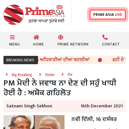
PRIME ASIA
LIVE
MENU
HOME
PRIME NETWORK
CONTACT
ੋਂ 96 IAS ਤੇ PCS ਅਧਿਕਾਰੀਆਂ ਦੀਆਂ ਬਦਲੀਆਂ
8ਵੀਂ ਦੇ ਵਿਗਿਆ
BREAKING NEWS
Big Breaking
Slider
ਦੇਸ਼
PM ਮੋਦੀ ਨੇ ਜਵਾਬ ਨਾ ਦੇਣ ਦੀ ਸਹੁੰ ਖਾਧੀ
ਹੋਈ ਹੈ : ਅਸ਼ੋਕ ਗਹਿਲੋਤ
Satnam Singh Sekhon
16th December 2021
ਨਵੀਂ ਦਿੱਲੀ, 16 ਦਸੰਬਰ