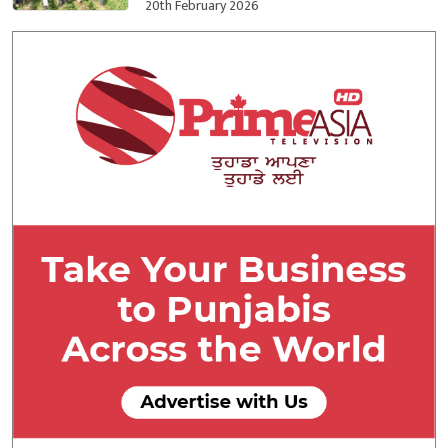
ਕਬਜ਼ਾ ਲਿਆ
20th February 2026