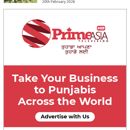
ਕਬਜ਼ਾ ਲਿਆ
20th February 2026