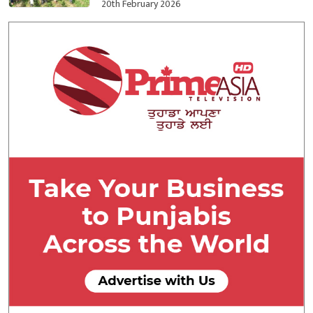
ਕਬਜ਼ਾ ਲਿਆ
20th February 2026