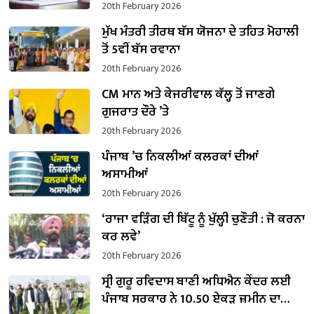
20th February 2026
ਮੁੱਖ ਮੰਤਰੀ ਤੀਰਥ ਬੱਸ ਯੋਜਨਾ ਦੇ ਤਹਿਤ ਮੋਹਾਲੀ
ਤੋਂ 5ਵੀਂ ਬੱਸ ਰਵਾਨਾ
20th February 2026
CM ਮਾਨ ਅਤੇ ਕੇਜਰੀਵਾਲ ਕੱਲ੍ਹ ਤੋਂ ਜਾਣਗੇ
ਗੁਜਰਾਤ ਦੌਰੇ ’ਤੇ
20th February 2026
ਪੰਜਾਬ ’ਚ ਨਿਕਲੀਆਂ ਕਲਰਕਾਂ ਦੀਆਂ
ਅਸਾਮੀਆਂ
20th February 2026
‘ਰਾਜਾ ਵੜਿੰਗ ਦੀ ਬਿੱਟੂ ਨੂੰ ਖੁੱਲ੍ਹੀ ਚੁਣੌਤੀ : ਜੋ ਕਰਨਾ
ਕਰ ਲਵੇ’
20th February 2026
ਸ੍ਰੀ ਗੁਰੂ ਰਵਿਦਾਸ ਬਾਣੀ ਅਧਿਐਨ ਕੇਂਦਰ ਲਈ
ਪੰਜਾਬ ਸਰਕਾਰ ਨੇ 10.50 ਏਕੜ ਜ਼ਮੀਨ ਦਾ