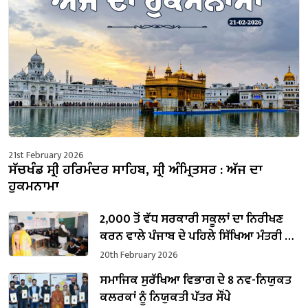
21st February 2026
ਸੱਚਖੰਡ ਸ੍ਰੀ ਹਰਿਮੰਦਰ ਸਾਹਿਬ, ਸ੍ਰੀ ਅੰਮ੍ਰਿਤਸਰ : ਅੱਜ ਦਾ
ਹੁਕਮਨਾਮਾ
2,000 ਤੋਂ ਵੱਧ ਸਰਕਾਰੀ ਸਕੂਲਾਂ ਦਾ ਨਿਰੀਖਣ
ਕਰਨ ਵਾਲੇ ਪੰਜਾਬ ਦੇ ਪਹਿਲੇ ਸਿੱਖਿਆ ਮੰਤਰੀ ਬਣੇ
ਹਰਜੋਤ ਸਿੰਘ ਬੈਂਸ
20th February 2026
ਸਮਾਜਿਕ ਸੁਰੱਖਿਆ ਵਿਭਾਗ ਦੇ 8 ਨਵ-ਨਿਯੁਕਤ
ਕਲਰਕਾਂ ਨੂੰ ਨਿਯੁਕਤੀ ਪੱਤਰ ਸੌਂਪੇ