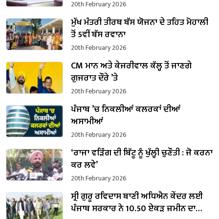
20th February 2026
ਮੁੱਖ ਮੰਤਰੀ ਤੀਰਥ ਬੱਸ ਯੋਜਨਾ ਦੇ ਤਹਿਤ ਮੋਹਾਲੀ
ਤੋਂ 5ਵੀਂ ਬੱਸ ਰਵਾਨਾ
20th February 2026
CM ਮਾਨ ਅਤੇ ਕੇਜਰੀਵਾਲ ਕੱਲ੍ਹ ਤੋਂ ਜਾਣਗੇ
ਗੁਜਰਾਤ ਦੌਰੇ ’ਤੇ
20th February 2026
ਪੰਜਾਬ ’ਚ ਨਿਕਲੀਆਂ ਕਲਰਕਾਂ ਦੀਆਂ
ਅਸਾਮੀਆਂ
20th February 2026
‘ਰਾਜਾ ਵੜਿੰਗ ਦੀ ਬਿੱਟੂ ਨੂੰ ਖੁੱਲ੍ਹੀ ਚੁਣੌਤੀ : ਜੋ ਕਰਨਾ
ਕਰ ਲਵੇ’
20th February 2026
ਸ੍ਰੀ ਗੁਰੂ ਰਵਿਦਾਸ ਬਾਣੀ ਅਧਿਐਨ ਕੇਂਦਰ ਲਈ
ਪੰਜਾਬ ਸਰਕਾਰ ਨੇ 10.50 ਏਕੜ ਜ਼ਮੀਨ ਦਾ