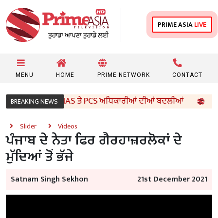
PRIME ASIA
LIVE
MENU
HOME
PRIME NETWORK
CONTACT
 ਸਰਕਾਰ ਵੱਲੋਂ 96 IAS ਤੇ PCS ਅਧਿਕਾਰੀਆਂ ਦੀਆਂ ਬਦਲੀਆਂ
8ਵੀ
BREAKING NEWS
Slider
Videos
ਪੰਜਾਬ ਦੇ ਨੇਤਾ ਫਿਰ ਗੈਰਹਾਜ਼ਰਲੋਕਾਂ ਦੇ
ਮੁੱਦਿਆਂ ਤੋਂ ਭੱਜੇ
Satnam Singh Sekhon
21st December 2021