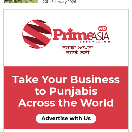
ਕਬਜ਼ਾ ਲਿਆ
20th February 2026