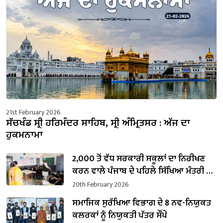
21st February 2026
ਸੱਚਖੰਡ ਸ੍ਰੀ ਹਰਿਮੰਦਰ ਸਾਹਿਬ, ਸ੍ਰੀ ਅੰਮ੍ਰਿਤਸਰ : ਅੱਜ ਦਾ
ਹੁਕਮਨਾਮਾ
2,000 ਤੋਂ ਵੱਧ ਸਰਕਾਰੀ ਸਕੂਲਾਂ ਦਾ ਨਿਰੀਖਣ
ਕਰਨ ਵਾਲੇ ਪੰਜਾਬ ਦੇ ਪਹਿਲੇ ਸਿੱਖਿਆ ਮੰਤਰੀ ਬਣੇ
ਹਰਜੋਤ ਸਿੰਘ ਬੈਂਸ
20th February 2026
ਸਮਾਜਿਕ ਸੁਰੱਖਿਆ ਵਿਭਾਗ ਦੇ 8 ਨਵ-ਨਿਯੁਕਤ
ਕਲਰਕਾਂ ਨੂੰ ਨਿਯੁਕਤੀ ਪੱਤਰ ਸੌਂਪੇ