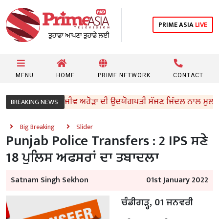
PRIME ASIA
LIVE
MENU
HOME
PRIME NETWORK
CONTACT
ਕੈਬਨਿਟ ਮੰਤਰੀ ਸੰਜੀਵ ਅਰੋੜਾ ਦੀ ਉਦਯੋਗਪਤੀ ਸੱਜਣ ਜਿੰਦਲ ਨਾਲ ਮੁਲਾਕਾਤ; 
BREAKING NEWS
Big Breaking
Slider
Punjab Police Transfers : 2 IPS ਸਣੇ
18 ਪੁਲਿਸ ਅਫਸਰਾਂ ਦਾ ਤਬਾਦਲਾ
Satnam Singh Sekhon
01st January 2022
ਚੰਡੀਗੜ੍ਹ, 01 ਜਨਵਰੀ