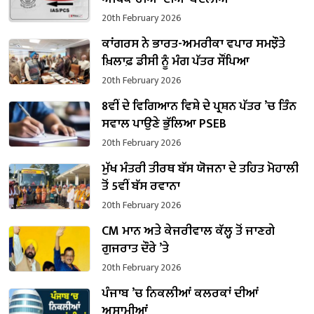
20th February 2026
ਕਾਂਗਰਸ ਨੇ ਭਾਰਤ-ਅਮਰੀਕਾ ਵਪਾਰ ਸਮਝੌਤੇ
ਖ਼ਿਲਾਫ਼ ਡੀਸੀ ਨੂੰ ਮੰਗ ਪੱਤਰ ਸੌਂਪਿਆ
20th February 2026
8ਵੀਂ ਦੇ ਵਿਗਿਆਨ ਵਿਸ਼ੇ ਦੇ ਪ੍ਰਸ਼ਨ ਪੱਤਰ ’ਚ ਤਿੰਨ
ਸਵਾਲ ਪਾਉਣੇ ਭੁੱਲਿਆ PSEB
20th February 2026
ਮੁੱਖ ਮੰਤਰੀ ਤੀਰਥ ਬੱਸ ਯੋਜਨਾ ਦੇ ਤਹਿਤ ਮੋਹਾਲੀ
ਤੋਂ 5ਵੀਂ ਬੱਸ ਰਵਾਨਾ
20th February 2026
CM ਮਾਨ ਅਤੇ ਕੇਜਰੀਵਾਲ ਕੱਲ੍ਹ ਤੋਂ ਜਾਣਗੇ
ਗੁਜਰਾਤ ਦੌਰੇ ’ਤੇ
20th February 2026
ਪੰਜਾਬ ’ਚ ਨਿਕਲੀਆਂ ਕਲਰਕਾਂ ਦੀਆਂ
ਅਸਾਮੀਆਂ