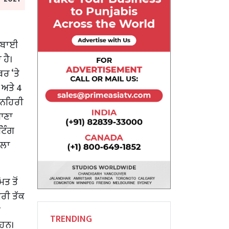
ਸੂਬਾਈ
 ਹੈ।
ਬਰ ‘ਤੇ
ੈ ਅਤੇ 4
ਸੁਨਹਿਰੀ
ਆਣਾ
ਟਿੰਗ
ਸਲਾ
ਤ ਤੋਂ
ਵਰੀ ਤੱਕ
ੀ
TRENDING
 ਹਨ।