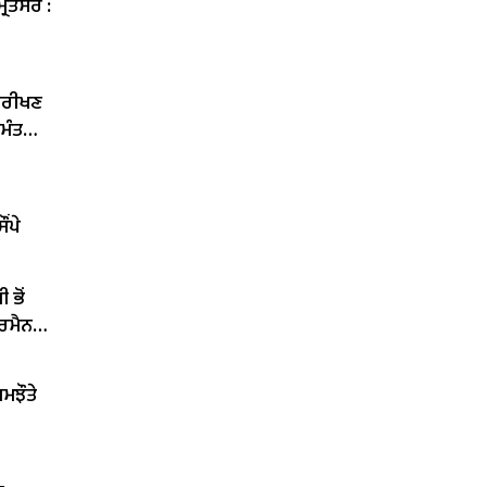
੍ਰਿਤਸਰ :
ਨਿਰੀਖਣ
 ਮੰਤਰੀ
ਂਪੇ
 ਭੋਂ
ਅਰਮੈਨ
ਮਝੌਤੇ