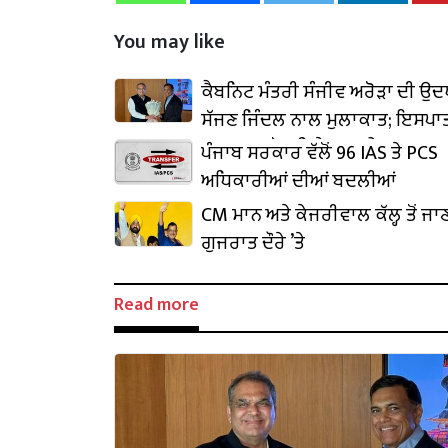
You may like
ਕੈਬਨਿਟ ਮੰਤਰੀ ਸੰਜੀਵ ਅਰੋੜਾ ਦੀ ਉ
ਸੱਜਣ ਜਿੰਦਲ ਨਾਲ ਮੁਲਾਕਾਤ; ਇਸਪਾਤ
₹1,500 ਕਰੋੜ ਨਿਵੇਸ਼ ਦਾ ਐਲਾਨ
ਪੰਜਾਬ ਸਰਕਾਰ ਵੱਲੋਂ 96 IAS ਤੇ PCS
ਅਧਿਕਾਰੀਆਂ ਦੀਆਂ ਬਦਲੀਆਂ
CM ਮਾਨ ਅਤੇ ਕੇਜਰੀਵਾਲ ਕੱਲ੍ਹ ਤੋਂ ਜਾ
ਗੁਜਰਾਤ ਦੌਰੇ ’ਤੇ
Read more