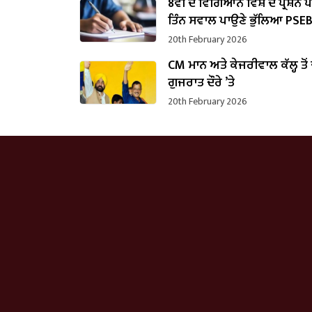
8ਵੀਂ ਦੇ ਵਿਗਿਆਨ ਵਿਸ਼ੇ ਦੇ ਪ੍ਰਸ਼ਨ 
ਤਿੰਨ ਸਵਾਲ ਪਾਉਣੇ ਭੁੱਲਿਆ PSE
20th February 2026
CM ਮਾਨ ਅਤੇ ਕੇਜਰੀਵਾਲ ਕੱਲ੍ਹ ਤੋਂ
ਗੁਜਰਾਤ ਦੌਰੇ ’ਤੇ
20th February 2026