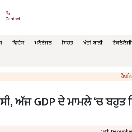
Contact
ਸ਼
ਵਿਦੇਸ਼
ਮਨੋਰੰਜਨ
ਸਿਹਤ
ਖੇਤੀ-ਬਾੜੀ
ਟੈਕਨੋਲੋਜੀ
ਕੈਬਨਿਟ ਮੰਤ
ੇ ਸੀ, ਅੱਜ GDP ਦੇ ਮਾਮਲੇ ‘ਚ ਬਹੁਤ ਪ
15th December