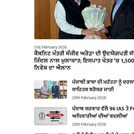
21st February 2026
ਕੈਬਨਿਟ ਮੰਤਰੀ ਸੰਜੀਵ ਅਰੋੜਾ ਦੀ ਉਦਯੋਗਪਤੀ ਸ
ਜਿੰਦਲ ਨਾਲ ਮੁਲਾਕਾਤ; ਇਸਪਾਤ ਖੇਤਰ ‘ਚ ₹1,50
ਨਿਵੇਸ਼ ਦਾ ਐਲਾਨ
ਪੰਜਾਬੀ ਭਾਸ਼ਾ ਦੀ ਮਹੱਤਤਾ ਨੂੰ ਦਰਸ
ਸਾਹਿਤਕ ਬਰੋਸ਼ਰ ਜਾਰੀ
20th February 2026
ਪੰਜਾਬ ਸਰਕਾਰ ਵੱਲੋਂ 96 IAS ਤੇ 
ਅਧਿਕਾਰੀਆਂ ਦੀਆਂ ਬਦਲੀਆਂ
20th February 2026