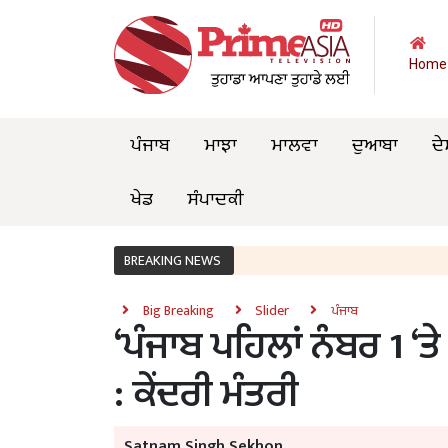
Home
ਪੰਜਾਬ
ਮਾਝਾ
ਮਾਲਵਾ
ਦੁਆਬਾ
ਦੇ
ਖੇਡ
ਸੰਪਾਦਕੀ
BREAKING NEWS
Big Breaking
Slider
ਪੰਜਾਬ
‘ਪੰਜਾਬ ਪਹਿਲਾਂ ਨੰਬਰ 1 ‘ਤ
: ਕੇਂਦਰੀ ਮੰਤਰੀ
Satnam Singh Sekhon