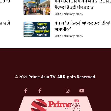
ਪੱਤਰ ’ਚ
ਮੁੱਖ ਮੰਤਰੀ ਤੀਰਥ ਬੱਸ ਯੋਜਨਾ ਦੇ ਤਹਿ
B
ਮੋਹਾਲੀ ਤੋਂ 5ਵੀਂ ਬੱਸ ਰਵਾਨਾ
20th February 2026
 ਜਾਣਗੇ
ਪੰਜਾਬ ’ਚ ਨਿਕਲੀਆਂ ਕਲਰਕਾਂ ਦੀਆਂ
ਅਸਾਮੀਆਂ
20th February 2026
© 2021 Prime Asia TV. All Rights Reserved.