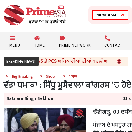
PRIME ASIA
LIVE
MENU
HOME
PRIME NETWORK
CONTACT
ਰਕਾਰ ਵੱਲੋਂ 96 IAS ਤੇ PCS ਅਧਿਕਾਰੀਆਂ ਦੀਆਂ ਬਦਲੀਆਂ
8ਵੀਂ 
BREAKING NEWS
Big Breaking
Slider
ਪੰਜਾਬ
ਵੱਡਾ ਧਮਾਕਾ : ਸਿੱਧੂ ਮੂਸੈਵਾਲਾ ਕਾਂਗਰਸ ‘ਚ ਹ
Satnam Singh Sekhon
03rd
ਚੰਡੀਗੜ੍ਹ, 03 ਦਸੰ
ਪੰਜਾਬ ਦੇ ਮਸ਼ਹੂਰ ਗ