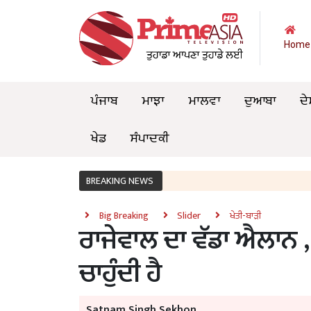
Home
ਪੰਜਾਬ
ਮਾਝਾ
ਮਾਲਵਾ
ਦੁਆਬਾ
ਦੇ
ਖੇਡ
ਸੰਪਾਦਕੀ
BREAKING NEWS
Big Breaking
Slider
ਖੇਤੀ-ਬਾੜੀ
ਰਾਜੇਵਾਲ ਦਾ ਵੱਡਾ ਐਲਾਨ , 
ਚਾਹੁੰਦੀ ਹੈ
Satnam Singh Sekhon