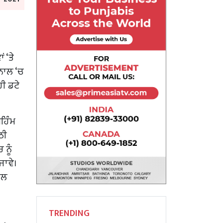
 ‘ਤੇ
ਨਾਲ ‘ਚ
ਹੀ ਡਟੇ
ਹਿੰਮ
ਠੀ
ਨੂੰ
ਾਵੇ।
ਪਜ਼ਲ
TRENDING