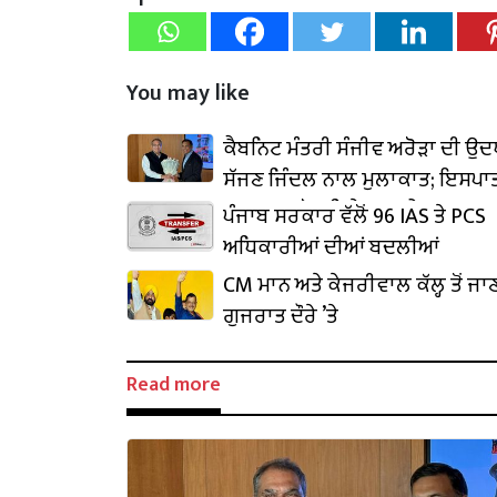
You may like
ਕੈਬਨਿਟ ਮੰਤਰੀ ਸੰਜੀਵ ਅਰੋੜਾ ਦੀ ਉ
ਸੱਜਣ ਜਿੰਦਲ ਨਾਲ ਮੁਲਾਕਾਤ; ਇਸਪਾਤ
₹1,500 ਕਰੋੜ ਨਿਵੇਸ਼ ਦਾ ਐਲਾਨ
ਪੰਜਾਬ ਸਰਕਾਰ ਵੱਲੋਂ 96 IAS ਤੇ PCS
ਅਧਿਕਾਰੀਆਂ ਦੀਆਂ ਬਦਲੀਆਂ
CM ਮਾਨ ਅਤੇ ਕੇਜਰੀਵਾਲ ਕੱਲ੍ਹ ਤੋਂ ਜਾ
ਗੁਜਰਾਤ ਦੌਰੇ ’ਤੇ
Read more