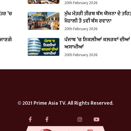
20th February 2026
ਪੱਤਰ ’ਚ
ਮੁੱਖ ਮੰਤਰੀ ਤੀਰਥ ਬੱਸ ਯੋਜਨਾ ਦੇ ਤਹਿ
B
ਮੋਹਾਲੀ ਤੋਂ 5ਵੀਂ ਬੱਸ ਰਵਾਨਾ
20th February 2026
 ਜਾਣਗੇ
ਪੰਜਾਬ ’ਚ ਨਿਕਲੀਆਂ ਕਲਰਕਾਂ ਦੀਆਂ
ਅਸਾਮੀਆਂ
20th February 2026
© 2021 Prime Asia TV. All Rights Reserved.