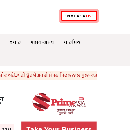
PRIME ASIA
LIVE
ਵਪਾਰ
ਅਜਬ-ਗ਼ਜ਼ਬ
ਧਾਰਮਿਕ
ੋੜਾ ਦੀ ਉਦਯੋਗਪਤੀ ਸੱਜਣ ਜਿੰਦਲ ਨਾਲ ਮੁਲਾਕਾਤ; ਇਸਪਾਤ ਖੇਤਰ ‘ਚ ₹1,500 
ਾ
 2021