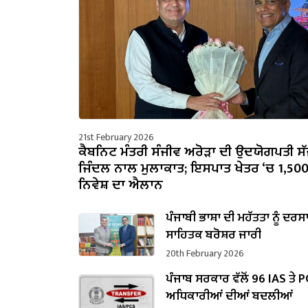
21st February 2026
ਕੈਬਨਿਟ ਮੰਤਰੀ ਸੰਜੀਵ ਅਰੋੜਾ ਦੀ ਉਦਯੋਗਪਤੀ ਸ
ਜਿੰਦਲ ਨਾਲ ਮੁਲਾਕਾਤ; ਇਸਪਾਤ ਖੇਤਰ ‘ਚ ₹1,50
ਨਿਵੇਸ਼ ਦਾ ਐਲਾਨ
ਪੰਜਾਬੀ ਭਾਸ਼ਾ ਦੀ ਮਹੱਤਤਾ ਨੂੰ ਦਰਸ
ਸਾਹਿਤਕ ਬਰੋਸ਼ਰ ਜਾਰੀ
20th February 2026
ਪੰਜਾਬ ਸਰਕਾਰ ਵੱਲੋਂ 96 IAS ਤੇ 
ਅਧਿਕਾਰੀਆਂ ਦੀਆਂ ਬਦਲੀਆਂ