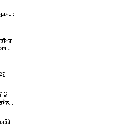
੍ਰਿਤਸਰ :
ਨਿਰੀਖਣ
 ਮੰਤਰੀ
ਂਪੇ
 ਭੋਂ
ਅਰਮੈਨ
ਮਝੌਤੇ