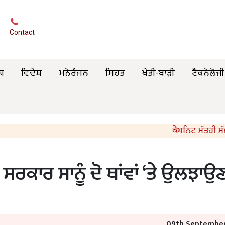
Contact
ਸ਼
ਵਿਦੇਸ਼
ਮਨੋਰੰਜਨ
ਸਿਹਤ
ਖੇਤੀ-ਬਾੜੀ
ਟੈਕਨੋਲੋਜੀ
ਕੈਬਨਿਟ ਮੰਤਰੀ ਸੰਜੀਵ ਅਰ
ਸਰਕਾਰ ਸਾਨੂੰ ਦੋ ਥਾਂਵਾਂ ‘ਤੇ ਉਲਝਾਉਣ
09th September