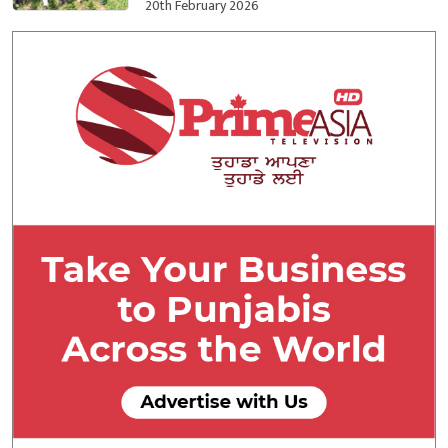
ਕਬਜ਼ਾ ਲਿਆ
20th February 2026