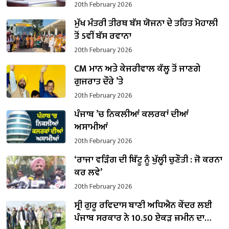
20th February 2026
ਮੁੱਖ ਮੰਤਰੀ ਤੀਰਥ ਬੱਸ ਯੋਜਨਾ ਦੇ ਤਹਿਤ ਮੋਹਾਲੀ
ਤੋਂ 5ਵੀਂ ਬੱਸ ਰਵਾਨਾ
20th February 2026
CM ਮਾਨ ਅਤੇ ਕੇਜਰੀਵਾਲ ਕੱਲ੍ਹ ਤੋਂ ਜਾਣਗੇ
ਗੁਜਰਾਤ ਦੌਰੇ ’ਤੇ
20th February 2026
ਪੰਜਾਬ ’ਚ ਨਿਕਲੀਆਂ ਕਲਰਕਾਂ ਦੀਆਂ
ਅਸਾਮੀਆਂ
20th February 2026
‘ਰਾਜਾ ਵੜਿੰਗ ਦੀ ਬਿੱਟੂ ਨੂੰ ਖੁੱਲ੍ਹੀ ਚੁਣੌਤੀ : ਜੋ ਕਰਨਾ
ਕਰ ਲਵੇ’
20th February 2026
ਸ੍ਰੀ ਗੁਰੂ ਰਵਿਦਾਸ ਬਾਣੀ ਅਧਿਐਨ ਕੇਂਦਰ ਲਈ
ਪੰਜਾਬ ਸਰਕਾਰ ਨੇ 10.50 ਏਕੜ ਜ਼ਮੀਨ ਦਾ