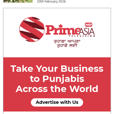
ਕਬਜ਼ਾ ਲਿਆ
20th February 2026