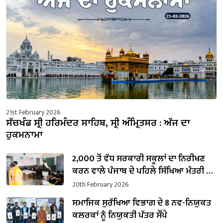
21st February 2026
ਸੱਚਖੰਡ ਸ੍ਰੀ ਹਰਿਮੰਦਰ ਸਾਹਿਬ, ਸ੍ਰੀ ਅੰਮ੍ਰਿਤਸਰ : ਅੱਜ ਦਾ
ਹੁਕਮਨਾਮਾ
2,000 ਤੋਂ ਵੱਧ ਸਰਕਾਰੀ ਸਕੂਲਾਂ ਦਾ ਨਿਰੀਖਣ
ਕਰਨ ਵਾਲੇ ਪੰਜਾਬ ਦੇ ਪਹਿਲੇ ਸਿੱਖਿਆ ਮੰਤਰੀ ਬਣੇ
ਹਰਜੋਤ ਸਿੰਘ ਬੈਂਸ
20th February 2026
ਸਮਾਜਿਕ ਸੁਰੱਖਿਆ ਵਿਭਾਗ ਦੇ 8 ਨਵ-ਨਿਯੁਕਤ
ਕਲਰਕਾਂ ਨੂੰ ਨਿਯੁਕਤੀ ਪੱਤਰ ਸੌਂਪੇ