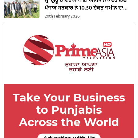
ਸ੍ਰੀ ਗੁਰੂ ਰਵਿਦਾਸ ਬਾਣੀ ਅਧਿਐਨ ਕੇਂਦਰ ਲਈ
ਪੰਜਾਬ ਸਰਕਾਰ ਨੇ 10.50 ਏਕੜ ਜ਼ਮੀਨ ਦਾ
ਕਬਜ਼ਾ ਲਿਆ
20th February 2026