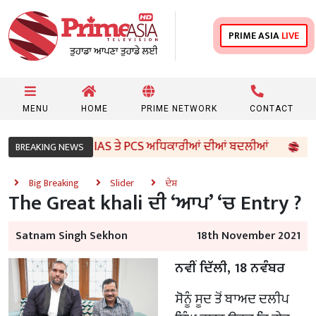
PRIME ASIA
LIVE
MENU
HOME
PRIME NETWORK
CONTACT
ਬ ਸਰਕਾਰ ਵੱਲੋਂ 96 IAS ਤੇ PCS ਅਧਿਕਾਰੀਆਂ ਦੀਆਂ ਬਦਲੀਆਂ
8ਵ
BREAKING NEWS
Big Breaking
Slider
ਦੇਸ਼
The Great khali ਦੀ ‘ਆਪ’ ‘ਚ Entry ?
Satnam Singh Sekhon
18th November 2021
ਨਵੀਂ ਦਿੱਲੀ, 18 ਨਵੰਬਰ
ਸੋਨੂੰ ਸੂਦ ਤੋਂ ਬਾਅਦ ਦਲੀਪ