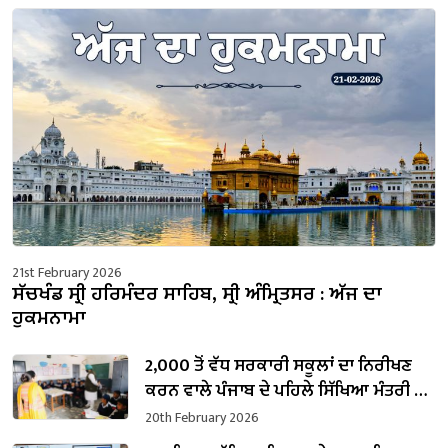
21st February 2026
ਸੱਚਖੰਡ ਸ੍ਰੀ ਹਰਿਮੰਦਰ ਸਾਹਿਬ, ਸ੍ਰੀ ਅੰਮ੍ਰਿਤਸਰ : ਅੱਜ ਦਾ
ਹੁਕਮਨਾਮਾ
2,000 ਤੋਂ ਵੱਧ ਸਰਕਾਰੀ ਸਕੂਲਾਂ ਦਾ ਨਿਰੀਖਣ
ਕਰਨ ਵਾਲੇ ਪੰਜਾਬ ਦੇ ਪਹਿਲੇ ਸਿੱਖਿਆ ਮੰਤਰੀ ਬਣੇ
ਹਰਜੋਤ ਸਿੰਘ ਬੈਂਸ
20th February 2026