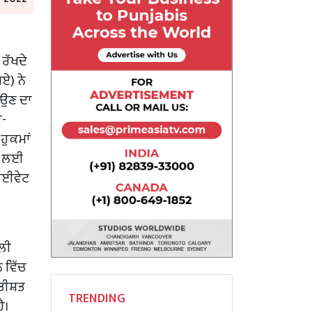
 ਰੱਖਦੇ
ਏ) ਨੇ
ਾਉਣ ਦਾ
ਰ-
ਹੁਕਮਾਂ
ਾਂ ਲਈ
ਰਾਈਵੇਟ
ਲੀ
ਨ ਵਿੱਚ
ਤੀਸ਼ਤ
TRENDING
ੈ।