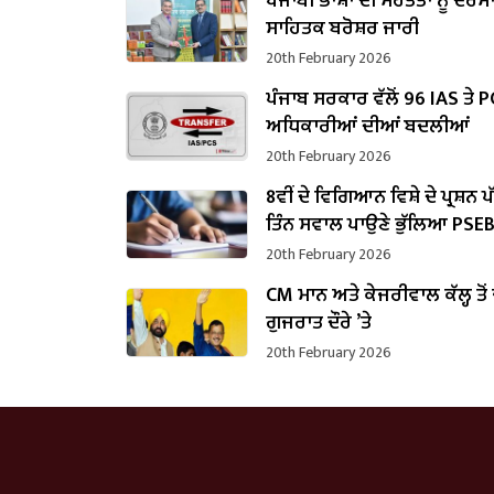
ਪੰਜਾਬੀ ਭਾਸ਼ਾ ਦੀ ਮਹੱਤਤਾ ਨੂੰ ਦਰਸ
ਸਾਹਿਤਕ ਬਰੋਸ਼ਰ ਜਾਰੀ
20th February 2026
ਪੰਜਾਬ ਸਰਕਾਰ ਵੱਲੋਂ 96 IAS ਤੇ 
ਅਧਿਕਾਰੀਆਂ ਦੀਆਂ ਬਦਲੀਆਂ
20th February 2026
8ਵੀਂ ਦੇ ਵਿਗਿਆਨ ਵਿਸ਼ੇ ਦੇ ਪ੍ਰਸ਼ਨ 
ਤਿੰਨ ਸਵਾਲ ਪਾਉਣੇ ਭੁੱਲਿਆ PSE
20th February 2026
CM ਮਾਨ ਅਤੇ ਕੇਜਰੀਵਾਲ ਕੱਲ੍ਹ ਤੋਂ
ਗੁਜਰਾਤ ਦੌਰੇ ’ਤੇ
20th February 2026