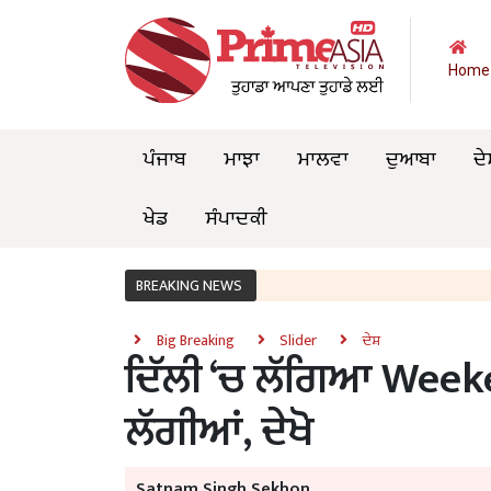
Home
ਪੰਜਾਬ
ਮਾਝਾ
ਮਾਲਵਾ
ਦੁਆਬਾ
ਦੇ
ਖੇਡ
ਸੰਪਾਦਕੀ
BREAKING NEWS
Big Breaking
Slider
ਦੇਸ਼
ਦਿੱਲੀ ‘ਚ ਲੱਗਿਆ Week
ਲੱਗੀਆਂ, ਦੇਖੋ
Satnam Singh Sekhon