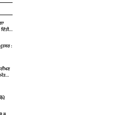
ੇਗਾ
 ਦਿੱਤੀ
੍ਰਿਤਸਰ :
ਨਿਰੀਖਣ
 ਮੰਤਰੀ
ਂਪੇ