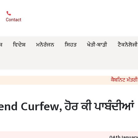
Contact
ਸ਼
ਵਿਦੇਸ਼
ਮਨੋਰੰਜਨ
ਸਿਹਤ
ਖੇਤੀ-ਬਾੜੀ
ਟੈਕਨੋਲੋਜੀ
ਕੈਬਨਿਟ ਮੰਤਰੀ ਸੰਜੀਵ 
end Curfew, ਹੋਰ ਕੀ ਪਾਬੰਦੀਆਂ
04th Januar