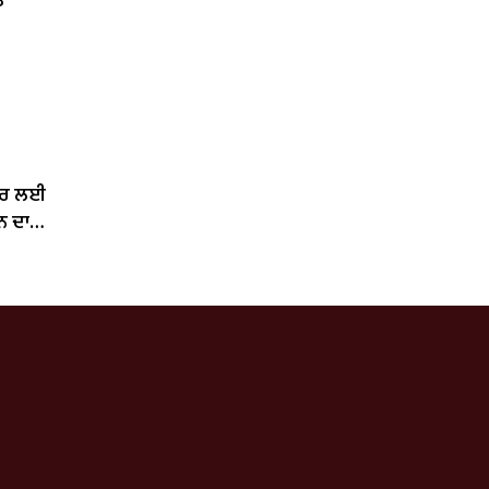
ਤ
ਂਦਰ ਲਈ
ਨ ਦਾ