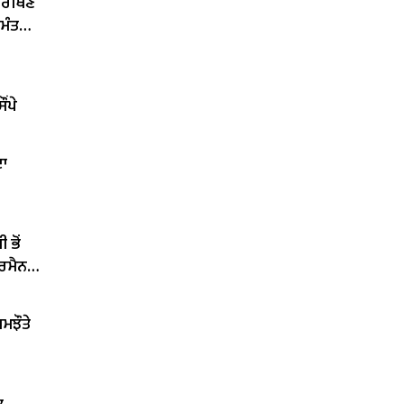
ਨਿਰੀਖਣ
 ਮੰਤਰੀ
ਂਪੇ
ਦਾ
 ਭੋਂ
ਅਰਮੈਨ
ਮਝੌਤੇ