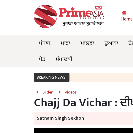
Home
ਪੰਜਾਬ
ਮਾਝਾ
ਮਾਲਵਾ
ਦੁਆਬਾ
ਦੇ
ਖੇਡ
ਸੰਪਾਦਕੀ
ਪੰਜ
BREAKING NEWS
Slider
Videos
Chajj Da Vichar : ਦੀਪ 
Satnam Singh Sekhon