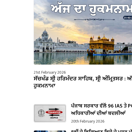
21st February 2026
ਸੱਚਖੰਡ ਸ੍ਰੀ ਹਰਿਮੰਦਰ ਸਾਹਿਬ, ਸ੍ਰੀ ਅੰਮ੍ਰਿਤਸਰ : ਅ
ਹੁਕਮਨਾਮਾ
ਪੰਜਾਬ ਸਰਕਾਰ ਵੱਲੋਂ 96 IAS ਤੇ 
ਅਧਿਕਾਰੀਆਂ ਦੀਆਂ ਬਦਲੀਆਂ
20th February 2026