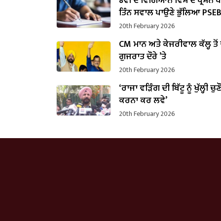
8ਵੀਂ ਦੇ ਵਿਗਿਆਨ ਵਿਸ਼ੇ ਦੇ ਪ੍ਰਸ਼ਨ 
ਤਿੰਨ ਸਵਾਲ ਪਾਉਣੇ ਭੁੱਲਿਆ PSE
20th February 2026
CM ਮਾਨ ਅਤੇ ਕੇਜਰੀਵਾਲ ਕੱਲ੍ਹ ਤੋਂ
ਗੁਜਰਾਤ ਦੌਰੇ ’ਤੇ
20th February 2026
‘ਰਾਜਾ ਵੜਿੰਗ ਦੀ ਬਿੱਟੂ ਨੂੰ ਖੁੱਲ੍ਹੀ ਚੁਣ
ਕਰਨਾ ਕਰ ਲਵੇ’
20th February 2026