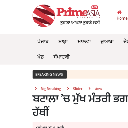
Home
ਪੰਜਾਬ
ਮਾਝਾ
ਮਾਲਵਾ
ਦੁਆਬਾ
ਦੇ
ਖੇਡ
ਸੰਪਾਦਕੀ
BREAKING NEWS
Big Breaking
Slider
ਪੰਜਾਬ
ਬਟਾਲਾ ’ਚ ਮੁੱਖ ਮੰਤਰੀ ਭਗਵ
ਹੱਥੀਂ
kulwant singh