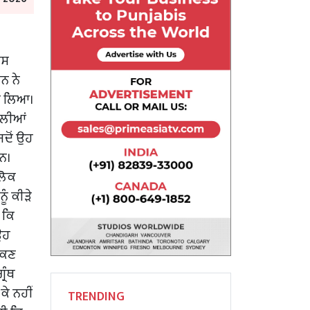
ਾਸ
ਨ ਨੇ
ਤੇ ਲਿਆ।
ਾਲੀਆਂ
ਜਦੋਂ ਉਹ
ਸਨ।
 ਲੋਕ
ੂੰ ਕੀੜੇ
 ਕਿ
ਉਹ
ੋਕਣ
੍ਰੰਥ
ੇ ਨਹੀਂ
TRENDING