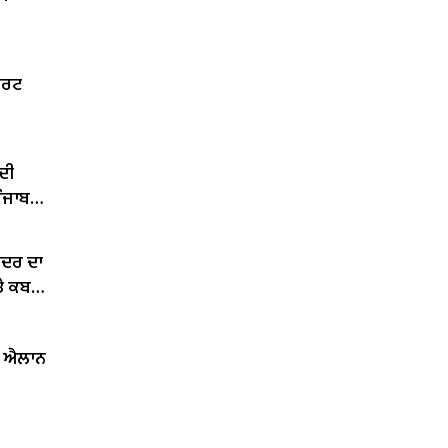
ਕੋਰਟ
ਦੀ
ਪੰਜਾਬ
ਂਦਰ ਦਾ
ੇ ਕਬਜ਼ਾ
ਦਾ ਐਲਾਨ