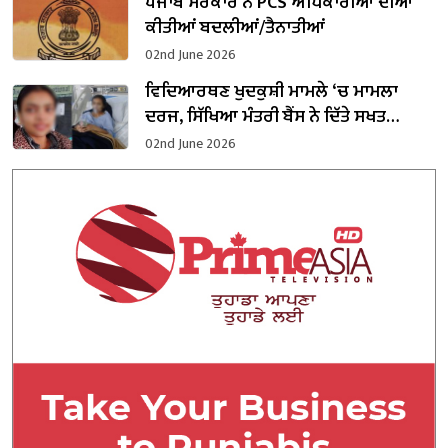
ਪੰਜਾਬ ਸਰਕਾਰ ਨੇ PCS ਅਧਿਕਾਰੀਆਂ ਦੀਆਂ
ਕੀਤੀਆਂ ਬਦਲੀਆਂ/ਤੈਨਾਤੀਆਂ
02nd June 2026
ਵਿਦਿਆਰਥਣ ਖੁਦਕੁਸ਼ੀ ਮਾਮਲੇ ‘ਚ ਮਾਮਲਾ
ਦਰਜ, ਸਿੱਖਿਆ ਮੰਤਰੀ ਬੈਂਸ ਨੇ ਦਿੱਤੇ ਸਖਤ
ਕਾਰਵਾਈ ਕਰਨ ਦੇ ਹੁਕਮ
02nd June 2026