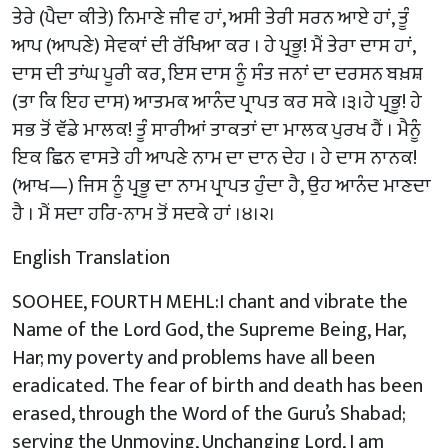
ਤੇਰੇ (ਪੈਦਾ ਕੀਤੇ) ਨਿਮਾਣੇ ਜੀਵ ਹਾਂ, ਅਸੀ ਤੇਰੀ ਸਰਨ ਆਏ ਹਾਂ, ਤੂੰ
ਆਪ (ਆਪਣੇ) ਸੇਵਕਾਂ ਦੀ ਰੱਖਿਆ ਕਰ । ਹੇ ਪ੍ਰਭੂ! ਮੈਂ ਤੇਰਾ ਦਾਸ ਹਾਂ,
ਦਾਸ ਦੀ ਤਾਂਘ ਪੂਰੀ ਕਰ, ਇਸ ਦਾਸ ਨੂੰ ਸੰਤ ਜਨਾਂ ਦਾ ਦਰਸਨ ਬਖ਼ਸ਼
(ਤਾ ਕਿ ਇਹ ਦਾਸ) ਆਤਮਕ ਆਨੰਦ ਪ੍ਰਾਪਤ ਕਰ ਸਕੇ ।੩।ਹੇ ਪ੍ਰਭੂ! ਹੇ
ਸਭ ਤੋਂ ਵੱਡੇ ਮਾਲਕ! ਤੂੰ ਸਾਰੀਆਂ ਤਾਕਤਾਂ ਦਾ ਮਾਲਕ ਪੁਰਖ ਹੈਂ । ਮੈਨੂੰ
ਇਕ ਛਿਨ ਵਾਸਤੇ ਹੀ ਆਪਣੇ ਨਾਮ ਦਾ ਦਾਨ ਦੇਹ । ਹੇ ਦਾਸ ਨਾਨਕ!
(ਆਖ—) ਜਿਸ ਨੂੰ ਪ੍ਰਭੂ ਦਾ ਨਾਮ ਪ੍ਰਾਪਤ ਹੁੰਦਾ ਹੈ, ਉਹ ਆਨੰਦ ਮਾਣਦਾ
ਹੈ । ਮੈਂ ਸਦਾ ਹਰਿ-ਨਾਮ ਤੋਂ ਸਦਕੇ ਹਾਂ ।੪।੨।
English Translation
SOOHEE, FOURTH MEHL:I chant and vibrate the
Name of the Lord God, the Supreme Being, Har,
Har; my poverty and problems have all been
eradicated. The fear of birth and death has been
erased, through the Word of the Guru’s Shabad;
serving the Unmoving, Unchanging Lord, I am