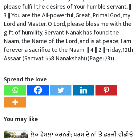
please fulfill the desires of Your humble servant. ||
3 || You are the All-powerful, Great, Primal God, my
Lord and Master. O Lord, please bless me with the
gift of humility. Servant Nanak has found the
Naam, the Name of the Lord, and is at peace; I am
forever a sacrifice to the Naam. || 4 || 2 ||Friday, 12th
Assaar (Samvat 558 Nanakshahi)(Page: 731)
Spread the love
You may like
ਲੋਕ ਫੈਸਲਾ ਕਰਨਗੇ; ਧਰਮ ਦੇ ਨਾਂ ‘ਤੇ ਫ਼ਰਜ਼ੀ ਵੀਡੀਓ