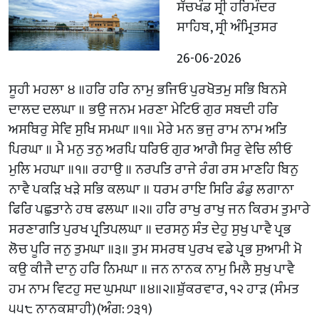
ਸੱਚਖੰਡ ਸ੍ਰੀ ਹਰਿਮੰਦਰ
ਸਾਹਿਬ, ਸ੍ਰੀ ਅੰਮ੍ਰਿਤਸਰ
26-06-2026
ਸੂਹੀ ਮਹਲਾ ੪ ॥ਹਰਿ ਹਰਿ ਨਾਮੁ ਭਜਿਓ ਪੁਰਖੋਤਮੁ ਸਭਿ ਬਿਨਸੇ
ਦਾਲਦ ਦਲਘਾ ॥ ਭਉ ਜਨਮ ਮਰਣਾ ਮੇਟਿਓ ਗੁਰ ਸਬਦੀ ਹਰਿ
ਅਸਥਿਰੁ ਸੇਵਿ ਸੁਖਿ ਸਮਘਾ ॥੧॥ ਮੇਰੇ ਮਨ ਭਜੁ ਰਾਮ ਨਾਮ ਅਤਿ
ਪਿਰਘਾ ॥ ਮੈ ਮਨੁ ਤਨੁ ਅਰਪਿ ਧਰਿਓ ਗੁਰ ਆਗੈ ਸਿਰੁ ਵੇਚਿ ਲੀਓ
ਮੁਲਿ ਮਹਘਾ ॥੧॥ ਰਹਾਉ ॥ ਨਰਪਤਿ ਰਾਜੇ ਰੰਗ ਰਸ ਮਾਣਹਿ ਬਿਨੁ
ਨਾਵੈ ਪਕੜਿ ਖੜੇ ਸਭਿ ਕਲਘਾ ॥ ਧਰਮ ਰਾਇ ਸਿਰਿ ਡੰਡੁ ਲਗਾਨਾ
ਫਿਰਿ ਪਛੁਤਾਨੇ ਹਥ ਫਲਘਾ ॥੨॥ ਹਰਿ ਰਾਖੁ ਰਾਖੁ ਜਨ ਕਿਰਮ ਤੁਮਾਰੇ
ਸਰਣਾਗਤਿ ਪੁਰਖ ਪ੍ਰਤਿਪਲਘਾ ॥ ਦਰਸਨੁ ਸੰਤ ਦੇਹੁ ਸੁਖੁ ਪਾਵੈ ਪ੍ਰਭ
ਲੋਚ ਪੂਰਿ ਜਨੁ ਤੁਮਘਾ ॥੩॥ ਤੁਮ ਸਮਰਥ ਪੁਰਖ ਵਡੇ ਪ੍ਰਭ ਸੁਆਮੀ ਮੋ
ਕਉ ਕੀਜੈ ਦਾਨੁ ਹਰਿ ਨਿਮਘਾ ॥ ਜਨ ਨਾਨਕ ਨਾਮੁ ਮਿਲੈ ਸੁਖੁ ਪਾਵੈ
ਹਮ ਨਾਮ ਵਿਟਹੁ ਸਦ ਘੁਮਘਾ ॥੪॥੨॥ਸ਼ੁੱਕਰਵਾਰ, ੧੨ ਹਾੜ (ਸੰਮਤ
੫੫੮ ਨਾਨਕਸ਼ਾਹੀ)(ਅੰਗ: ੭੩੧)