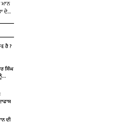
 ਮਾਨ
ਾ ਦੇ
E ਹੈ ?
ਾਰ ਸਿੰਘ
ੂੰ
ੇ
ਰਦਾਫਾਸ਼
ਵਾਨ ਦੀ