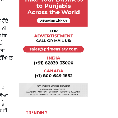
।
ੁੰਦੇ
ੀਨੀ
ੈ ਕਿ
ਤੇ
ਸਹੀ
ੁਰੱਖਿਅਤ
ਤੋਂ
ਦੀਆਂ
ਨੂੰ
ਥ ਵੀ
TRENDING