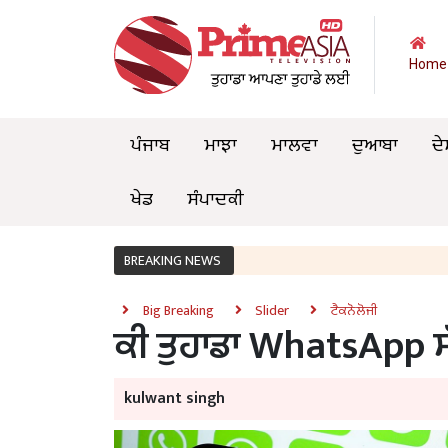
Home
ਪੰਜਾਬ
ਮਾਝਾ
ਮਾਲਵਾ
ਦੁਆਬਾ
ਦੇ
ਖੇਡ
ਸੰਪਾਦਕੀ
BREAKING NEWS
Big Breaking
Slider
ਟੈਕਨੋਲੋਜੀ
ਕੀ ਤੁਹਾਡਾ WhatsApp ਸੱ
kulwant singh