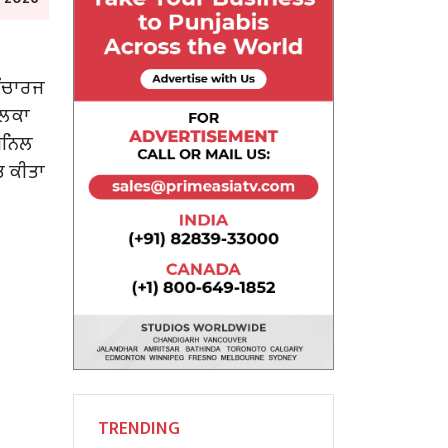
ਇੰਚਾਰਜ
ਹਲਕਾ
 ਅਨਿਲ
ਤ ਕੀਤਾ
TRENDING