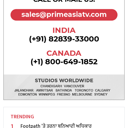
TRENDING
1
Footpath ‘ਤੇ ਤੁਰਨਾ ਬੁਨਿਆਦੀ ਅਧਿਕਾਰ