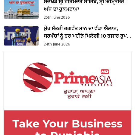
ਸੱਚਖੰਡ ਸ੍ਰੀ ਹਰਿਮੰਦਰ ਸਾਹਿਬ, ਸ੍ਰੀ ਅੰਮ੍ਰਿਤਸਰ :
ਅੱਜ ਦਾ ਹੁਕਮਨਾਮਾ
25th June 2026
ਮੁੱਖ ਮੰਤਰੀ ਭਗਵੰਤ ਮਾਨ ਦਾ ਵੱਡਾ ਐਲਾਨ,
ਸਰਪੰਚਾਂ ਨੂੰ ਹਰ ਮਹੀਨੇ ਮਿਲੇਗੀ 10 ਹਜ਼ਾਰ ਰੁਪਏ
ਤਨਖਾਹ
24th June 2026