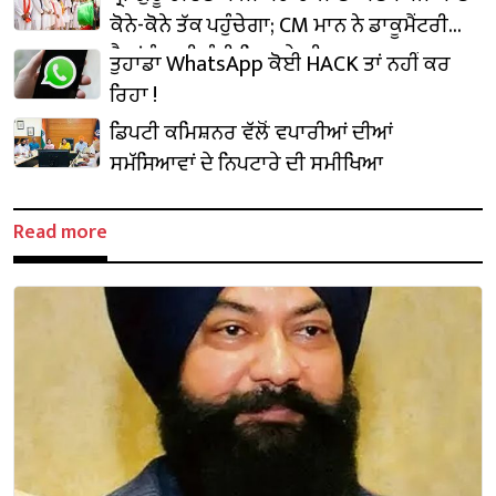
ਕੋਨੇ-ਕੋਨੇ ਤੱਕ ਪਹੁੰਚੇਗਾ; CM ਮਾਨ ਨੇ ਡਾਕੂਮੈਂਟਰੀ
ਵੈਨਾਂ ਨੂੰ ਹਰੀ ਝੰਡੀ ਦਿਖਾ ਕੇ ਕੀਤਾ ਰਵਾਨਾ
ਤੁਹਾਡਾ WhatsApp ਕੋਈ HACK ਤਾਂ ਨਹੀਂ ਕਰ
ਰਿਹਾ !
ਡਿਪਟੀ ਕਮਿਸ਼ਨਰ ਵੱਲੋਂ ਵਪਾਰੀਆਂ ਦੀਆਂ
ਸਮੱਸਿਆਵਾਂ ਦੇ ਨਿਪਟਾਰੇ ਦੀ ਸਮੀਖਿਆ
Read more