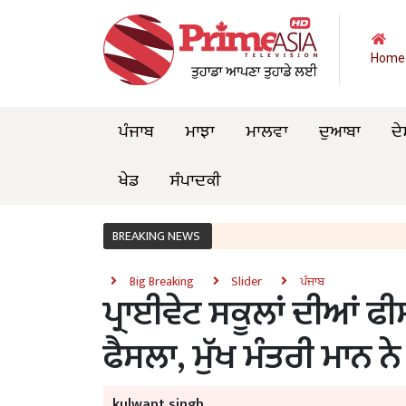
Home
ਪੰਜਾਬ
ਮਾਝਾ
ਮਾਲਵਾ
ਦੁਆਬਾ
ਦੇ
ਖੇਡ
ਸੰਪਾਦਕੀ
BREAKING NEWS
Big Breaking
Slider
ਪੰਜਾਬ
ਪ੍ਰਾਈਵੇਟ ਸਕੂਲਾਂ ਦੀਆਂ ਫੀਸ
ਫੈਸਲਾ, ਮੁੱਖ ਮੰਤਰੀ ਮਾਨ 
kulwant singh