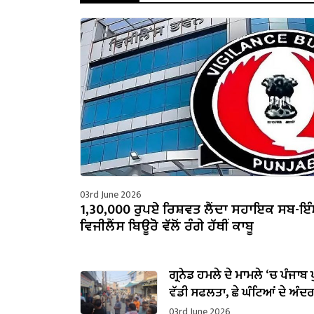
03rd June 2026
1,30,000 ਰੁਪਏ ਰਿਸ਼ਵਤ ਲੈਂਦਾ ਸਹਾਇਕ ਸਬ-ਇ
ਵਿਜੀਲੈਂਸ ਬਿਊਰੋ ਵੱਲੋਂ ਰੰਗੇ ਹੱਥੀਂ ਕਾਬੂ
ਗ੍ਰਨੇਡ ਹਮਲੇ ਦੇ ਮਾਮਲੇ ‘ਚ ਪੰਜਾਬ ਪ
ਵੱਡੀ ਸਫਲਤਾ, ਛੇ ਘੰਟਿਆਂ ਦੇ ਅੰਦ
ਸੁਲਝਾਇਆ ਮਾਮਲਾ
03rd June 2026