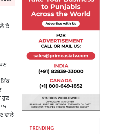
ਲੈ ਕੇ
ਾ
ਰਥਣ
ਿ ਇੱਕ
ਲ
 ਹੁਣ
ਸਾਲ
ਣ ਵਾਲੇ
TRENDING