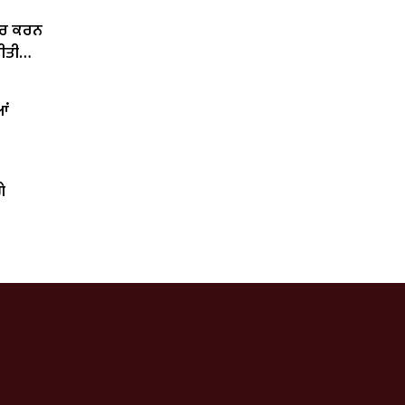
ਆਰ ਕਰਨ
ਕੀਤੀ
ਆਂ
ੇ