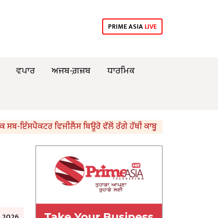
PRIME ASIA
LIVE
ਵਪਾਰ
ਅਜਬ-ਗ਼ਜ਼ਬ
ਧਾਰਮਿਕ
ਕਟਰ ਵਿਜੀਲੈਂਸ ਬਿਊਰੋ ਵੱਲੋਂ ਰੰਗੇ ਹੱਥੀਂ ਕਾਬੂ
ਪ੍ਰਾਈਵੇਟ ਸਕੂਲਾ
e 2026