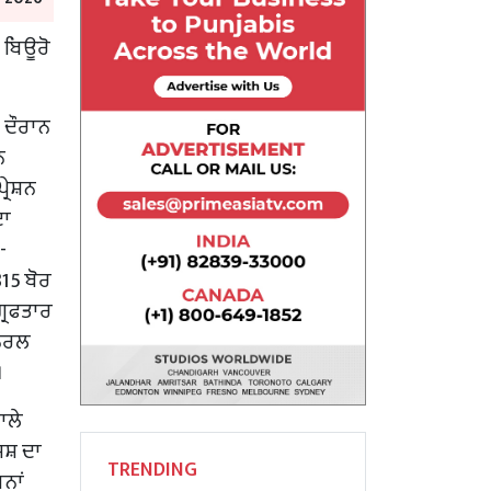
 ਬਿਊਰੋ
 ਦੌਰਾਨ
ੇ
ਰੇਸ਼ਨ
ਦਾ
-
315 ਬੋਰ
੍ਰਿਫਤਾਰ
ਜਨਰਲ
।
ਾਲੇ
ਸ਼ ਦਾ
TRENDING
ਨਾਂ