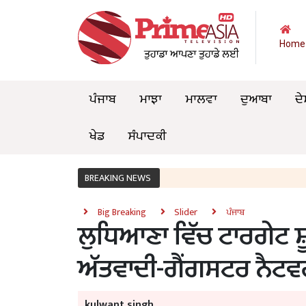
Home
ਪੰਜਾਬ
ਮਾਝਾ
ਮਾਲਵਾ
ਦੁਆਬਾ
ਦੇ
ਖੇਡ
ਸੰਪਾਦਕੀ
BREAKING NEWS
Big Breaking
Slider
ਪੰਜਾਬ
ਲੁਧਿਆਣਾ ਵਿੱਚ ਟਾਰਗੇਟ ਸ਼ੂ
ਅੱਤਵਾਦੀ-ਗੈਂਗਸਟਰ ਨੈਟਵ
kulwant singh