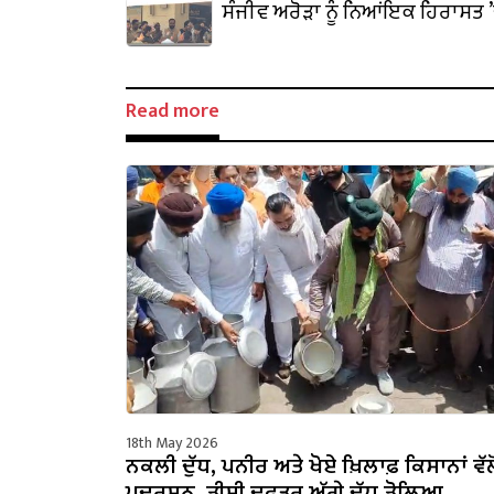
ਪਿਸਤੌਲਾਂ ਸਮੇਤ ਇੱਕ ਕਾਬੂ
ਸੰਜੀਵ ਅਰੋੜਾ ਨੂੰ ਨਿਆਂਇਕ ਹਿਰਾਸਤ 
Read more
18th May 2026
ਨਕਲੀ ਦੁੱਧ, ਪਨੀਰ ਅਤੇ ਖੋਏ ਖ਼ਿਲਾਫ਼ ਕਿਸਾਨਾਂ ਵੱਲ
ਪ੍ਰਦਰਸ਼ਨ, ਡੀਸੀ ਦਫ਼ਤਰ ਅੱਗੇ ਦੁੱਧ ਡੋਲਿਆ