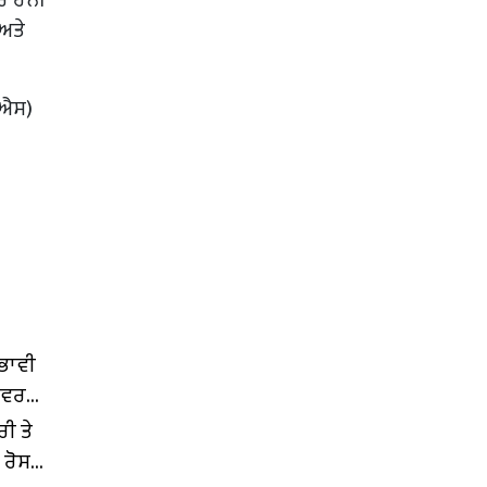
 ਅਤੇ
ਨਐਸ)
ੰਭਾਵੀ
ੈਟਵਰਕ
ਰੀ ਤੇ
 ਰੋਸ