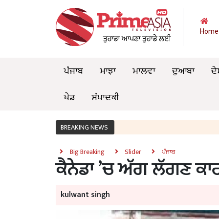
Home
ਪੰਜਾਬ
ਮਾਝਾ
ਮਾਲਵਾ
ਦੁਆਬਾ
ਦੇ
ਖੇਡ
ਸੰਪਾਦਕੀ
BREAKING NEWS
Big Breaking
Slider
ਪੰਜਾਬ
ਕੈਨੇਡਾ ’ਚ ਅੱਗ ਲੱਗਣ ਕ
kulwant singh