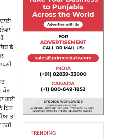
ੱਖਦਾਈ
ਨੇਡਾ
ੀਂ
ਿਤ ਛੇ
ਾਲ
 ਆਪਣੀ
ੋਰ
ਜ ਕੌਰ
ਨੇਡਾ ਗਈ
 ਨੇ ਇਸ
ੀਆਂ ਤਾਂ
 ਨਹੀਂ
TRENDING