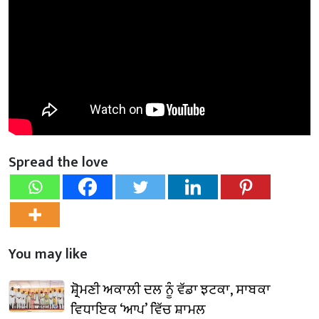
Spread the love
You may like
ਸ਼੍ਰੋਮਣੀ ਅਕਾਲੀ ਦਲ ਨੂੰ ਵੱਡਾ ਝਟਕਾ, ਸਾਬਕਾ
ਵਿਧਾਇਕ ‘ਆਪ’ ਵਿੱਚ ਸ਼ਾਮਲ