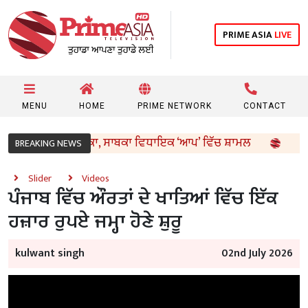
PRIME ASIA
LIVE
MENU
HOME
PRIME NETWORK
CONTACT
ੀ ਦਲ ਨੂੰ ਵੱਡਾ ਝਟਕਾ, ਸਾਬਕਾ ਵਿਧਾਇਕ ‘ਆਪ’ ਵਿੱਚ ਸ਼ਾਮਲ
ਰਾਜਾ 
BREAKING NEWS
Slider
Videos
ਪੰਜਾਬ ਵਿੱਚ ਔਰਤਾਂ ਦੇ ਖਾਤਿਆਂ ਵਿੱਚ ਇੱਕ
ਹਜ਼ਾਰ ਰੁਪਏ ਜਮ੍ਹਾ ਹੋਣੇ ਸ਼ੁਰੂ
kulwant singh
02nd July 2026