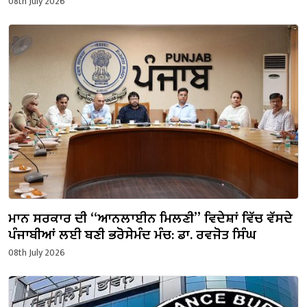
08th July 2026
ਮਾਨ ਸਰਕਾਰ ਦੀ “ਆਨਲਾਈਨ ਮਿਲਣੀ” ਵਿਦੇਸ਼ਾਂ ਵਿੱਚ ਵੱਸਦੇ
ਪੰਜਾਬੀਆਂ ਲਈ ਬਣੀ ਭਰੋਸੇਮੰਦ ਮੰਚ: ਡਾ. ਰਵਜੋਤ ਸਿੰਘ
08th July 2026