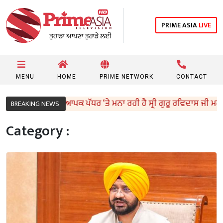
PRIME ASIA
LIVE
MENU
HOME
PRIME NETWORK
CONTACT
 ਸਰਕਾਰ ਵਿਆਪਕ ਪੱਧਰ ‘ਤੇ ਮਨਾ ਰਹੀ ਹੈ ਸ੍ਰੀ ਗੁਰੂ ਰਵਿਦਾਸ ਜੀ ਮਹਾਰਾਜ ਦਾ 650ਵ
BREAKING NEWS
Category :