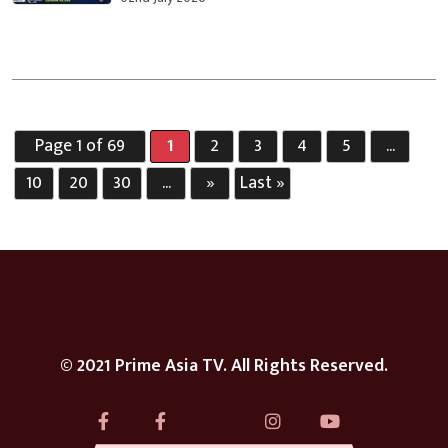
Page 1 of 69
1
2
3
4
5
...
10
20
30
...
»
Last »
© 2021 Prime Asia TV. All Rights Reserved.