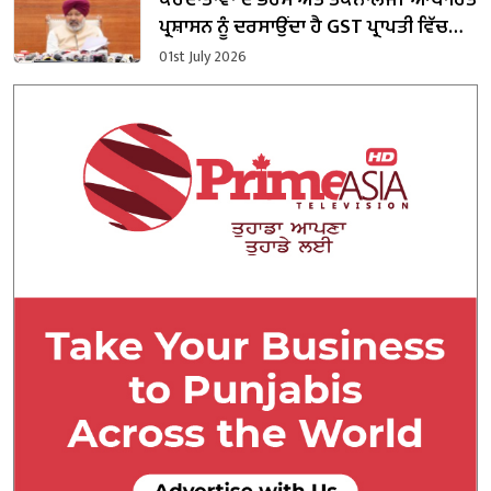
ਕਰਦਾਤਾਵਾਂ ਦੇ ਭਰੋਸੇ ਅਤੇ ਤਕਨਾਲੋਜੀ-ਆਧਾਰਿਤ
ਪ੍ਰਸ਼ਾਸਨ ਨੂੰ ਦਰਸਾਉਂਦਾ ਹੈ GST ਪ੍ਰਾਪਤੀ ਵਿੱਚ
ਪੰਜਾਬ ਵੱਲੋਂ ਦਰਜ਼ 24.45% ਦਾ ਸ਼ਾਨਦਾਰ ਵਾਧਾ:
01st July 2026
ਹਰਪਾਲ ਚੀਮਾ