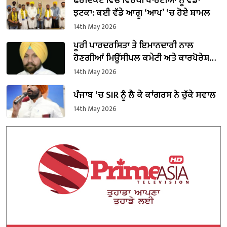
ਫਰੀਦਕੋਟ ਵਿੱਚ ਵਿਰੋਧੀ ਪਾਰਟੀਆਂ ਨੂੰ ਵੱਡਾ
ਝਟਕਾ: ਕਈ ਵੱਡੇ ਆਗੂ ‘ਆਪ’ ‘ਚ ਹੋਏ ਸ਼ਾਮਲ
14th May 2026
ਪੂਰੀ ਪਾਰਦਰਸ਼ਿਤਾ ਤੇ ਇਮਾਨਦਾਰੀ ਨਾਲ
ਹੋਣਗੀਆਂ ਮਿਊਂਸੀਪਲ ਕਮੇਟੀ ਅਤੇ ਕਾਰਪੋਰੇਸ਼ਨ
ਚੋਣਾਂ : ਹਰਚੰਦ ਸਿੰਘ ਬਰਸਟ
14th May 2026
ਪੰਜਾਬ ‘ਚ SIR ਨੂੰ ਲੈ ਕੇ ਕਾਂਗਰਸ ਨੇ ਚੁੱਕੇ ਸਵਾਲ
14th May 2026