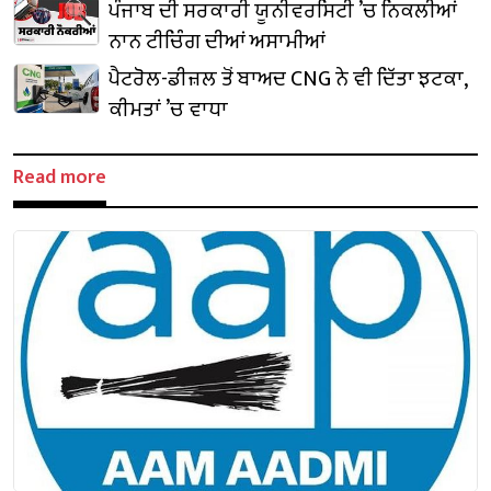
ਰੁਕਿਆ
ਪੰਜਾਬ ਦੀ ਸਰਕਾਰੀ ਯੂਨੀਵਰਸਿਟੀ ’ਚ ਨਿਕਲੀਆਂ
ਨਾਨ ਟੀਚਿੰਗ ਦੀਆਂ ਅਸਾਮੀਆਂ
ਪੈਟਰੋਲ-ਡੀਜ਼ਲ ਤੋਂ ਬਾਅਦ CNG ਨੇ ਵੀ ਦਿੱਤਾ ਝਟਕਾ,
ਕੀਮਤਾਂ ’ਚ ਵਾਧਾ
Read more